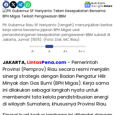
Ikuti Kami
G
o
o
g
l
e
News
Plt Gubernur Riau SF Hariyanto (tengah) menunjukkan berkas
kerja sama bersama jajaran BPH Migas usai
penandatanganan kesepakatan pengawasan BBM subsidi di
Jakarta, Jumat (19/6). (Foto: Dok. MC Riau)
A-
A
A+
A++
JAKARTA,
Lintas
Pena.com
– Pemerintah
Provinsi (Pemprov) Riau secara resmi menjalin
sinergi strategis dengan Badan Pengatur Hilir
Minyak dan Gas Bumi (BPH Migas). Kerja sama
ini dilakukan sebagai langkah nyata untuk
membenahi tata kelola pendistribusian energi
di wilayah Sumatera, khususnya Provinsi Riau.
Sinergi kuat kedua lembaga ini ditandai dengan