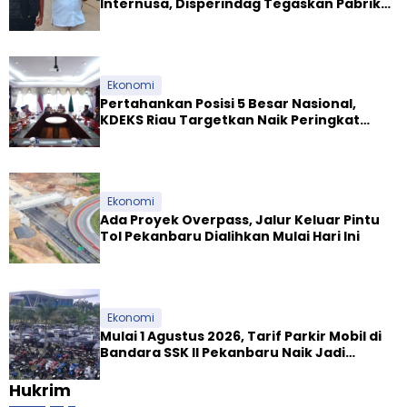
Internusa, Disperindag Tegaskan Pabrik
Tapioka Wajib Patuhi Pergub
Ekonomi
Pertahankan Posisi 5 Besar Nasional,
KDEKS Riau Targetkan Naik Peringkat
Ekosistem Syariah
Ekonomi
Ada Proyek Overpass, Jalur Keluar Pintu
Tol Pekanbaru Dialihkan Mulai Hari Ini
Ekonomi
Mulai 1 Agustus 2026, Tarif Parkir Mobil di
Bandara SSK II Pekanbaru Naik Jadi
Rp9.000
Hukrim