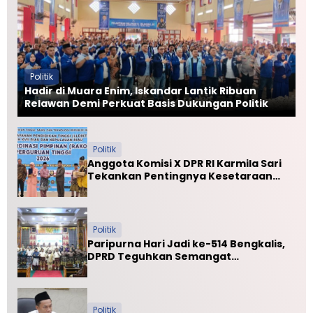
Politik
Hadir di Muara Enim, Iskandar Lantik Ribuan
Relawan Demi Perkuat Basis Dukungan Politik
Politik
Anggota Komisi X DPR RI Karmila Sari
Tekankan Pentingnya Kesetaraan
Mutu PTN dan PTS
Politik
Paripurna Hari Jadi ke-514 Bengkalis,
DPRD Teguhkan Semangat
Membangun Negeri Junjungan
Politik