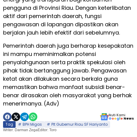
pengguna di Provinsi Riau. Dengan keterlibatan
aktif dari pemerintah daerah, fungsi
pengawasan di lapangan dipastikan akan
berjalan jauh lebih efektif dari sebelumnya.
Pemerintah daerah juga berharap kesepakatan
ini mampu meminimalkan potensi
penyalahgunaan serta praktik spekulasi oleh
pihak tidak bertanggung jawab. Pengawasan
ketat akan dilakukan secara berkala guna
memastikan bahwa manfaat subsidi benar-
benar dirasakan oleh masyarakat yang berhak
menerimanya. (Adv)
Ikuti Kami
G
o
o
g
l
e
News
Tag
BPH Migas
Plt Gubernur Riau SF Hariyanto
Writer: Darman Zega
Editor: Toro