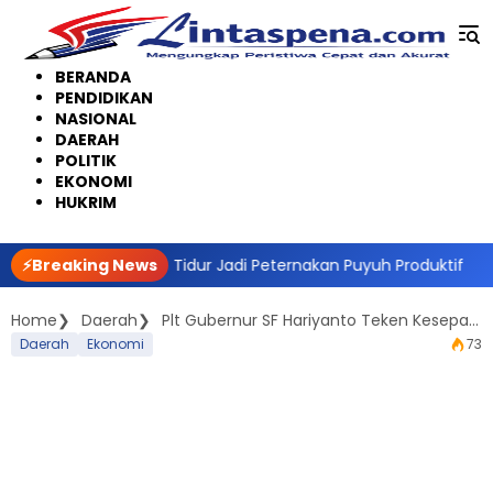
Langsung
ke
konten
BERANDA
PENDIDIKAN
NASIONAL
DAERAH
POLITIK
EKONOMI
HUKRIM
ulap Lahan Tidur Jadi Peternakan Puyuh Produktif
⚡Breaking News
KPU Ria
Home
Daerah
Plt Gubernur SF Hariyanto Teken Kesepakatan Bersama BPH Migas Terkait Pengawasan BBM
Daerah
Ekonomi
73