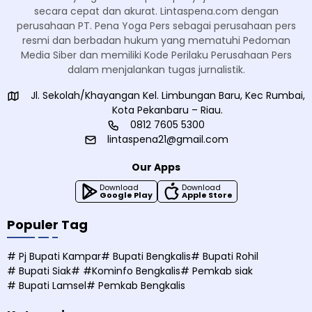
secara cepat dan akurat. Lintaspena.com dengan
perusahaan PT. Pena Yoga Pers sebagai perusahaan pers
resmi dan berbadan hukum yang mematuhi Pedoman
Media Siber dan memiliki Kode Perilaku Perusahaan Pers
dalam menjalankan tugas jurnalistik.
Jl. Sekolah/Khayangan Kel. Limbungan Baru, Kec Rumbai,
Kota Pekanbaru – Riau.
0812 7605 5300
lintaspena21@gmail.com
Our Apps
Download
Download
Google Play
Apple Store
Populer Tag
# Pj Bupati Kampar
# Bupati Bengkalis
# Bupati Rohil
# Bupati Siak
# #Kominfo Bengkalis
# Pemkab siak
# Bupati Lamsel
# Pemkab Bengkalis