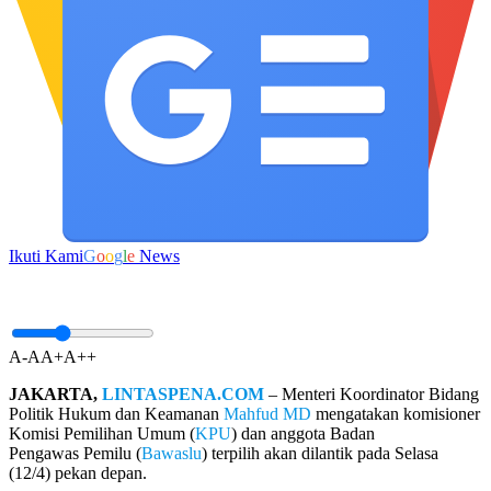
Ikuti Kami
G
o
o
g
l
e
News
A-
A
A+
A++
JAKARTA,
LINTASPENA.COM
– Menteri Koordinator Bidang
Politik Hukum dan Keamanan
Mahfud MD
mengatakan komisioner
Komisi Pemilihan Umum (
KPU
) dan anggota Badan
Pengawas Pemilu (
Bawaslu
) terpilih akan dilantik pada Selasa
(12/4) pekan depan.