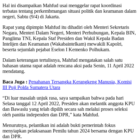
Hal ini disampaikan Mahfud usai menggelar rapat koordinasi
terbatas tentang perkembmangan situasi politik dan keamanan dalam
negeri, Sabtu (9/4) di Jakarta.
Rapat yang dipimpin Mahfud itu dihadiri oleh Menteri Sekretaris
Negara, Menteri Dalam Negeri, Menteri Perhubungan, Kepala BIN,
Panglima TNI, Kepala Staf Presiden dan Wakil Kepala Badan
Intelijen dan Keamanan (Wakabaintelkam) mewakili Kapolri,
beserta sejumlah pejabat Eselon I Kemenko Polhukam.
Dalam keterangan tertulisnya, Mahfud mengatakan salah satu
bahasan utama rapat adalah rencana aksi pada Senin, 11 April 2022
mendatang.
Baca Juga :
Penahanan Tersangka Kerangkeng Manusia, Komisi
III Puji Polda Sumatera Utara
“Di luar masalah unjuk rasa, saya sampaikan bahwa pada hari
Selasa tanggal 12 April 2022, Presiden akan melantik anggota KPU
dan Bawaslu yang telah dipilih secara sah melalui proses seleksi
oleh panitia independen dan DPR,” kata Mahfud.
Menurutnya, pelantikan ini adalah bukti pemerintah fokus
menyiapkan pelaksanaan Pemilu tahun 2024 bersama dengan KPU
dan DPR.