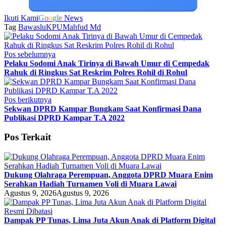
Ikuti Kami
G
o
o
g
l
e
News
Tag
Bawaslu
KPU
Mahfud Md
Pos sebelumnya
Pelaku Sodomi Anak Tirinya di Bawah Umur di Cempedak
Rahuk di Ringkus Sat Reskrim Polres Rohil di Rohul
Pos berikutnya
Sekwan DPRD Kampar Bungkam Saat Konfirmasi Dana
Publikasi DPRD Kampar T.A 2022
Pos Terkait
Dukung Olahraga Perempuan, Anggota DPRD Muara Enim
Serahkan Hadiah Turnamen Voli di Muara Lawai
Agustus 9, 2026
Agustus 9, 2026
Dampak PP Tunas, Lima Juta Akun Anak di Platform Digital