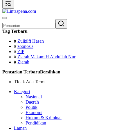
Pencarian
untuk:
Tag Terbaru
#
Zulkilfi Hasan
#
zoonosis
#
ZIP
#
Ziarah Makam H Abdullah Nur
#
Ziarah
Pencarian Terbaru
Bersihkan
TIdak Ada Term
Kategori
Nasional
Daerah
Politik
Ekonomi
Hukum & Kriminal
Pendidikan
Laman