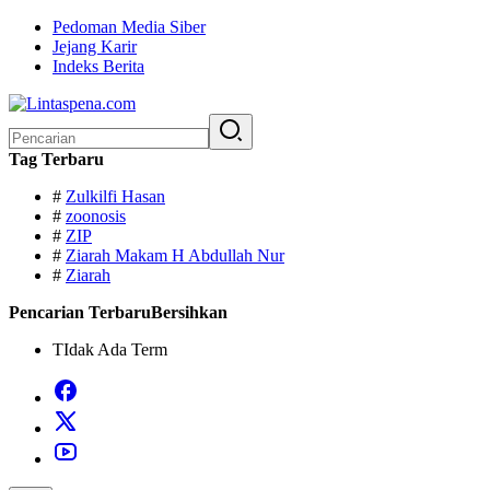
Langsung
Pedoman Media Siber
ke
Jejang Karir
konten
Indeks Berita
Pencarian
untuk:
Tag Terbaru
#
Zulkilfi Hasan
#
zoonosis
#
ZIP
#
Ziarah Makam H Abdullah Nur
#
Ziarah
Pencarian Terbaru
Bersihkan
TIdak Ada Term