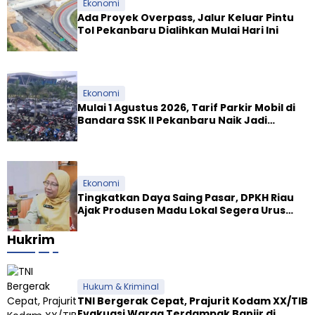
Ekonomi
Ada Proyek Overpass, Jalur Keluar Pintu
Tol Pekanbaru Dialihkan Mulai Hari Ini
Ekonomi
Mulai 1 Agustus 2026, Tarif Parkir Mobil di
Bandara SSK II Pekanbaru Naik Jadi
Rp9.000
Ekonomi
Tingkatkan Daya Saing Pasar, DPKH Riau
Ajak Produsen Madu Lokal Segera Urus
Dokumen NKV
Hukrim
Hukum & Kriminal
TNI Bergerak Cepat, Prajurit Kodam XX/TIB
Evakuasi Warga Terdampak Banjir di