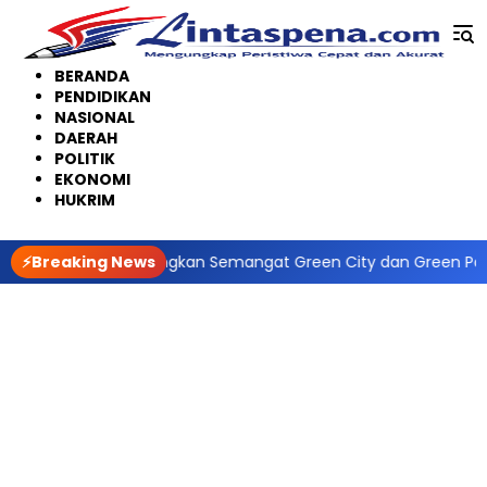
Langsung
ke
konten
BERANDA
PENDIDIKAN
NASIONAL
DAERAH
POLITIK
EKONOMI
HUKRIM
oho Gaungkan Semangat Green City dan Green Policing
⚡Breaking News