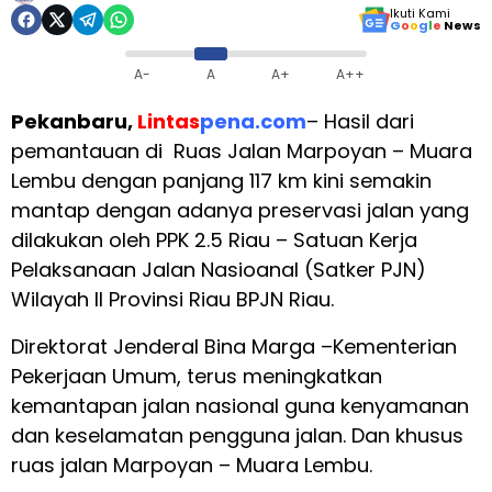
Ikuti Kami
G
o
o
g
l
e
News
A-
A
A+
A++
Pekanbaru,
Lintas
pena.com
– Hasil dari
pemantauan di Ruas Jalan Marpoyan – Muara
Lembu dengan panjang 117 km kini semakin
mantap dengan adanya preservasi jalan yang
dilakukan oleh PPK 2.5 Riau – Satuan Kerja
Pelaksanaan Jalan Nasioanal (Satker PJN)
Wilayah II Provinsi Riau BPJN Riau.
Direktorat Jenderal Bina Marga –Kementerian
Pekerjaan Umum, terus meningkatkan
kemantapan jalan nasional guna kenyamanan
dan keselamatan pengguna jalan. Dan khusus
ruas jalan Marpoyan – Muara Lembu.