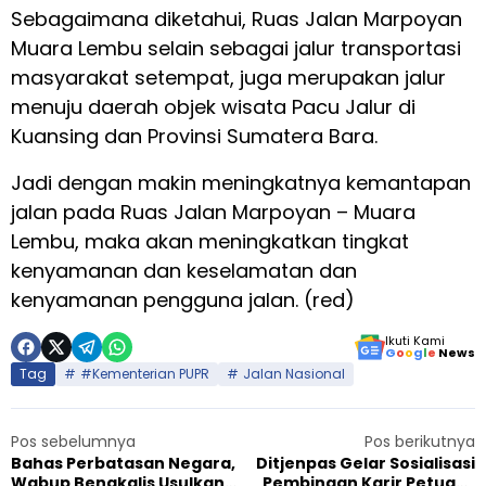
Sebagaimana diketahui, Ruas Jalan Marpoyan
Muara Lembu selain sebagai jalur transportasi
masyarakat setempat, juga merupakan jalur
menuju daerah objek wisata Pacu Jalur di
Kuansing dan Provinsi Sumatera Bara.
Jadi dengan makin meningkatnya kemantapan
jalan pada Ruas Jalan Marpoyan – Muara
Lembu, maka akan meningkatkan tingkat
kenyamanan dan keselamatan dan
kenyamanan pengguna jalan. (red)
Ikuti Kami
G
o
o
g
l
e
News
Tag
#Kementerian PUPR
Jalan Nasional
Pos sebelumnya
Pos berikutnya
Bahas Perbatasan Negara,
Ditjenpas Gelar Sosialisasi
Wabup Bengkalis Usulkan
Pembinaan Karir Petugas