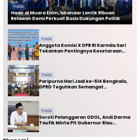
s
Politik
e
Hadir di Muara Enim, Iskandar Lantik Ribuan
s
Relawan Demi Perkuat Basis Dukungan Politik
a
n
B
u
Politik
d
Anggota Komisi X DPR RI Karmila Sari
a
Tekankan Pentingnya Kesetaraan
y
Mutu PTN dan PTS
a
L
o
Politik
k
Paripurna Hari Jadi ke-514 Bengkalis,
a
DPRD Teguhkan Semangat
l
Membangun Negeri Junjungan
P
a
c
u
Politik
J
Soroti Pelanggaran ODOL, Andi Darma
a
Taufik Minta Plt Gubernur Riau
l
Selamatkan Jalan Kuala Cinaku
u
r