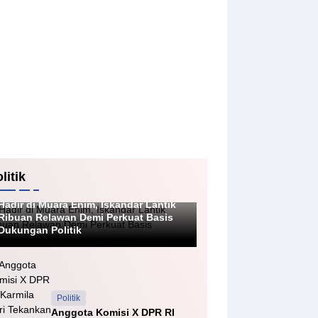
litik
Politik
Hadir di Muara Enim, Iskandar Lantik
Ribuan Relawan Demi Perkuat Basis
Dukungan Politik
Politik
Anggota Komisi X DPR RI