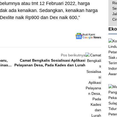
belumnya atau tmt 12 Februari 2022, harga
tidak ada kenaikan. Sedangkan, kenaikan harga
Dexlite naik Rp900 dan Dex naik 600,”
Eko
Ikuti Kami
G
o
o
g
l
e
News
Pos berikutnya
Camat Bengkalis Sosialisasi Aplikasi
inasi
Pelayanan Desa, Pada Kades dan Lurah