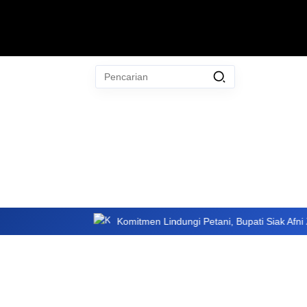
Pencarian
untuk:
#
Zulkilfi Hasan
#
Zoonosis
#
ZIP
#
Ziarah Makam H Abdullah
Nur
#
Ziarah
Bersihkan
Komitmen Lindungi Petani, Bupati Siak Afni Zulkifli Teri
TIdak Ada Term