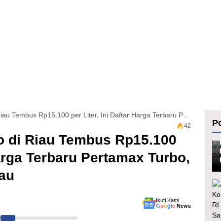
Harga Pertamax Turbo di Riau Tembus Rp15.100 per Liter, Ini Daftar Harga Terbaru Pertamax Turbo, Dexlite, dan Dex di Riau
Po
42
o di Riau Tembus Rp15.100
 Harga Terbaru Pertamax Turbo,
iau
Ikuti Kami
G
o
o
g
l
e
News