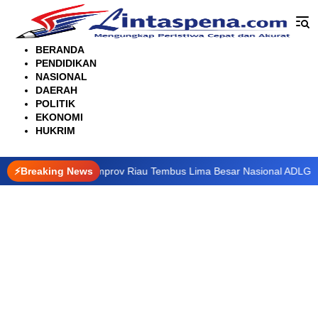
Langsung
ke
konten
BERANDA
PENDIDIKAN
NASIONAL
DAERAH
POLITIK
EKONOMI
HUKRIM
si Digital, Pemprov Riau Tembus Lima Besar Nasional ADLG Awards 
⚡Breaking News