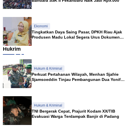
Bandara SSK II Pekanbaru Naik Jadi Rp9.000
Ekonomi
Tingkatkan Daya Saing Pasar, DPKH Riau Ajak
Produsen Madu Lokal Segera Urus Dokumen
NKV
Hukrim
Hukum & Kriminal
Perkuat Pertahanan Wilayah, Menhan Sjafrie
Sjamsoeddin Tinjau Pembangunan Dua Yonif
Teritorial di Riau
Hukum & Kriminal
TNI Bergerak Cepat, Prajurit Kodam XX/TIB
Evakuasi Warga Terdampak Banjir di Padang