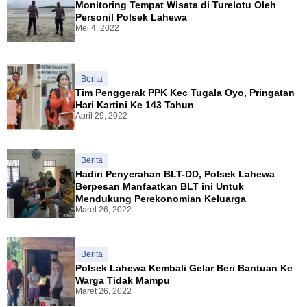
6
b
k
Monitoring Tempat Wisata di Turelotu Oleh
e
,
u
e
Personil Polsek Lahewa
k
W
n
-
Mei 4, 2022
o
a
g
8
l
k
a
1
a
o
n
R
h
A
S
I
Berita
D
g
e
,
Tim Penggerak PPK Kec Tugala Oyo, Pringatan
a
u
r
P
Hari Kartini Ke 143 Tahun
r
n
u
o
April 29, 2022
i
g
m
l
n
N
p
d
g
u
u
a
,
Berita
g
n
R
M
Hadiri Penyerahan BLT-DD, Polsek Lahewa
r
,
i
o
Berpesan Manfaatkan BLT ini Untuk
o
M
a
n
Mendukung Perekonomian Keluarga
h
e
u
y
Maret 26, 2022
o
n
d
e
G
t
a
t
a
e
n
L
u
r
P
Berita
i
n
i
o
Polsek Lahewa Kembali Gelar Beri Bantuan Ke
a
g
B
l
Warga Tidak Mampu
r
k
e
r
Maret 26, 2022
P
a
s
e
e