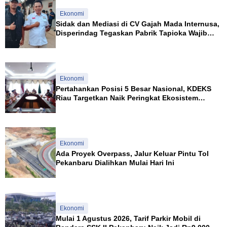
a
L
Ekonomi
n
a
g
n
Sidak dan Mediasi di CV Gajah Mada Internusa,
s
u
Disperindag Tegaskan Pabrik Tapioka Wajib
a
s
Patuhi Pergub
Ekonomi
Pertahankan Posisi 5 Besar Nasional, KDEKS
Riau Targetkan Naik Peringkat Ekosistem
Syariah
Ekonomi
Ada Proyek Overpass, Jalur Keluar Pintu Tol
Pekanbaru Dialihkan Mulai Hari Ini
Ekonomi
Mulai 1 Agustus 2026, Tarif Parkir Mobil di