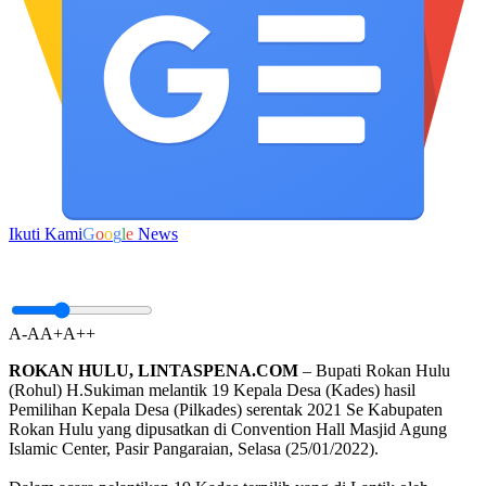
Ikuti Kami
G
o
o
g
l
e
News
A-
A
A+
A++
ROKAN HULU, LINTASPENA.COM
– Bupati Rokan Hulu
(Rohul) H.Sukiman melantik 19 Kepala Desa (Kades) hasil
Pemilihan Kepala Desa (Pilkades) serentak 2021 Se Kabupaten
Rokan Hulu yang dipusatkan di Convention Hall Masjid Agung
Islamic Center, Pasir Pangaraian, Selasa (25/01/2022).