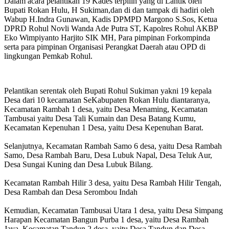
Dalam acara pelantikan 19 Kades terpilih yang di Lantik oleh
Bupati Rokan Hulu, H Sukiman,dan di dan tampak di hadiri oleh
Wabup H.Indra Gunawan, Kadis DPMPD Margono S.Sos, Ketua
DPRD Rohul Novli Wanda Ade Putra ST, Kapolres Rohul AKBP
Eko Wimpiyanto Harjito SIK MH, Para pimpinan Forkompinda
serta para pimpinan Organisasi Perangkat Daerah atau OPD di
lingkungan Pemkab Rohul.
Pelantikan serentak oleh Bupati Rohul Sukiman yakni 19 kepala
Desa dari 10 kecamatan SeKabupaten Rokan Hulu diantaranya,
Kecamatan Rambah 1 desa, yaitu Desa Menaming, Kecamatan
Tambusai yaitu Desa Tali Kumain dan Desa Batang Kumu,
Kecamatan Kepenuhan 1 Desa, yaitu Desa Kepenuhan Barat.
Selanjutnya, Kecamatan Rambah Samo‎ 6 desa, yaitu Desa Rambah
Samo, Desa Rambah Baru, Desa Lubuk Napal, Desa Teluk Aur,
Desa Sungai Kuning dan Desa Lubuk Bilang.
Kecamatan Rambah Hilir 3 desa, yaitu Desa Rambah Hilir Tengah,
Desa Rambah dan Desa Serombou Indah
Kemudian, Kecamatan Tambusai Utara 1 desa, yaitu Desa Simpang
Harapan Kecamatan Bangun Purba 1 desa, yaitu Desa Rambah
Jaya, Kecamatan Tandun 2 desa, yaitu Desa Tandun dan Desa