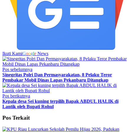
Ikuti Kami
G
o
o
g
l
e
News
Pos sebelumnya
Sinegritas Polri Dan Permasyarakatan, 8 Pelaku Teror
Pembakar Mobil Dinas Lapas Pekanbaru Ditangkap
Pos berikutnya
Kepala desa Sei kuning terpilih Bapak ABDUL HALIK di
Lantik oleh Bupati Rohul
Pos Terkait