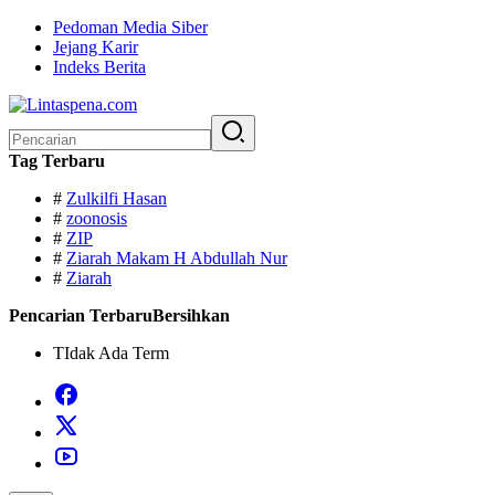
Langsung
Pedoman Media Siber
ke
Jejang Karir
konten
Indeks Berita
Pencarian
untuk:
Tag Terbaru
#
Zulkilfi Hasan
#
zoonosis
#
ZIP
#
Ziarah Makam H Abdullah Nur
#
Ziarah
Pencarian Terbaru
Bersihkan
TIdak Ada Term