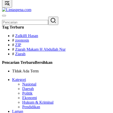
Pencarian
untuk:
Tag Terbaru
#
Zulkilfi Hasan
#
zoonosis
#
ZIP
#
Ziarah Makam H Abdullah Nur
#
Ziarah
Pencarian Terbaru
Bersihkan
TIdak Ada Term
Kategori
Nasional
Daerah
Politik
Ekonomi
Hukum & Kriminal
Pendidikan
Laman