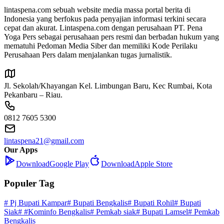
lintaspena.com sebuah website media massa portal berita di
Indonesia yang berfokus pada penyajian informasi terkini secara
cepat dan akurat. Lintaspena.com dengan perusahaan PT. Pena
Yoga Pers sebagai perusahaan pers resmi dan berbadan hukum yang
mematuhi Pedoman Media Siber dan memiliki Kode Perilaku
Perusahaan Pers dalam menjalankan tugas jurnalistik.
Jl. Sekolah/Khayangan Kel. Limbungan Baru, Kec Rumbai, Kota
Pekanbaru – Riau.
0812 7605 5300
lintaspena21@gmail.com
Our Apps
Download
Google Play
Download
Apple Store
Populer Tag
# Pj Bupati Kampar
# Bupati Bengkalis
# Bupati Rohil
# Bupati
Siak
# #Kominfo Bengkalis
# Pemkab siak
# Bupati Lamsel
# Pemkab
Bengkalis