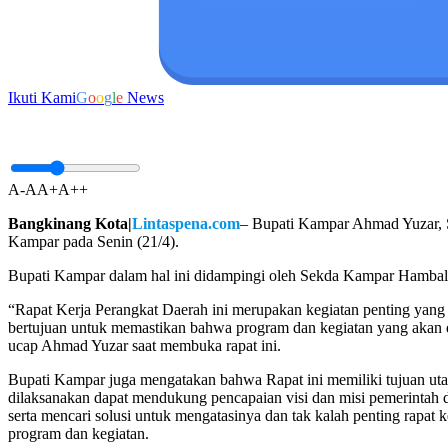
Ikuti Kami
G
o
o
g
l
e
News
A-
A
A+
A++
Bangkinang Kota|
Lintaspena.com
– Bupati Kampar Ahmad Yuzar, S
Kampar pada Senin (21/4).
Bupati Kampar dalam hal ini didampingi oleh Sekda Kampar Hamba
“Rapat Kerja Perangkat Daerah ini merupakan kegiatan penting yang d
bertujuan untuk memastikan bahwa program dan kegiatan yang ak
ucap Ahmad Yuzar saat membuka rapat ini.
Bupati Kampar juga mengatakan bahwa Rapat ini memiliki tujuan u
dilaksanakan dapat mendukung pencapaian visi dan misi pemerintah d
serta mencari solusi untuk mengatasinya dan tak kalah penting rapat
program dan kegiatan.