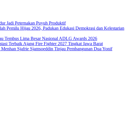
ur Jadi Peternakan Puyuh Produktif
h Pemilu Hijau 2026, Padukan Edukasi Demokrasi dan Kelestarian
Riau Tembus Lima Besar Nasional ADLG Awards 2026
asi Terbaik Ajang Fire Fighter 2027 Tingkat Jawa Barat
, Menhan Sjafrie Sjamsoeddin Tinjau Pembangunan Dua Yonif