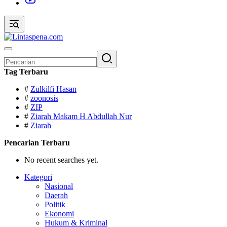
Pencarian
untuk:
Tag Terbaru
#
Zulkilfi Hasan
#
zoonosis
#
ZIP
#
Ziarah Makam H Abdullah Nur
#
Ziarah
Pencarian Terbaru
No recent searches yet.
Kategori
Nasional
Daerah
Politik
Ekonomi
Hukum & Kriminal