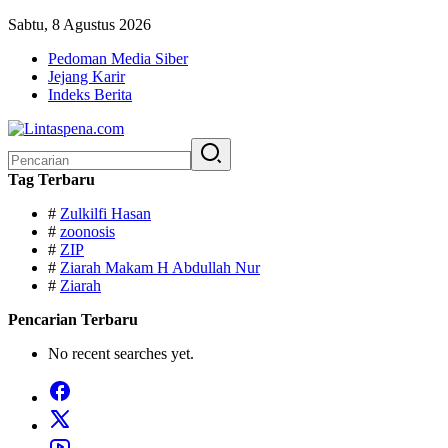
Langsung
Sabtu, 8 Agustus 2026
ke
Pedoman Media Siber
konten
Jejang Karir
Indeks Berita
Pencarian
untuk:
Tag Terbaru
#
Zulkilfi Hasan
#
zoonosis
#
ZIP
#
Ziarah Makam H Abdullah Nur
#
Ziarah
Pencarian Terbaru
No recent searches yet.