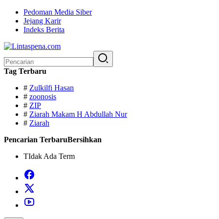
Langsung
Pedoman Media Siber
ke
Jejang Karir
konten
Indeks Berita
Pencarian
untuk:
Tag Terbaru
#
Zulkilfi Hasan
#
zoonosis
#
ZIP
#
Ziarah Makam H Abdullah Nur
#
Ziarah
Pencarian Terbaru
Bersihkan
TIdak Ada Term