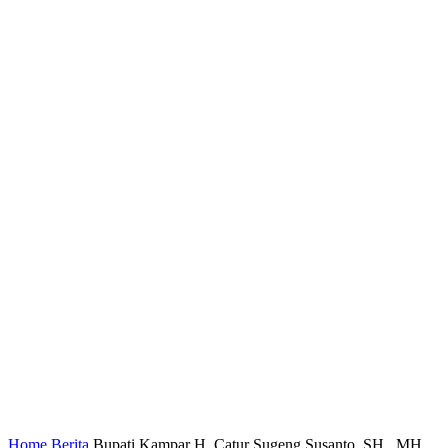
Home
Berita
Bupati Kampar H. Catur Sugeng Susanto, SH., MH.