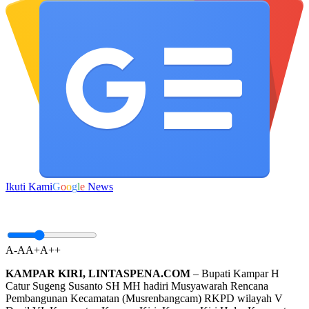
Ikuti Kami
G
o
o
g
l
e
News
A-
A
A+
A++
KAMPAR KIRI, LINTASPENA.COM
– Bupati Kampar H
Catur Sugeng Susanto SH MH hadiri Musyawarah Rencana
Pembangunan Kecamatan (Musrenbangcam) RKPD wilayah V