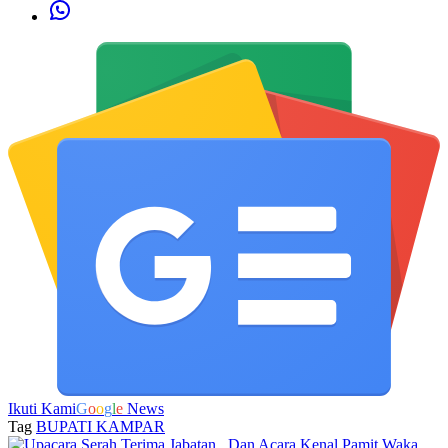
Ikuti Kami
G
o
o
g
l
e
News
Tag
BUPATI KAMPAR