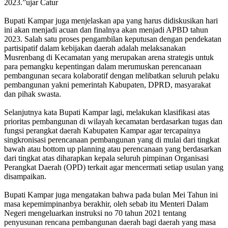
2023.”ujar Catur
Bupati Kampar juga menjelaskan apa yang harus didiskusikan hari
ini akan menjadi acuan dan finalnya akan menjadi APBD tahun
2023. Salah satu proses pengambilan keputusan dengan pendekatan
partisipatif dalam kebijakan daerah adalah melaksanakan
Musrenbang di Kecamatan yang merupakan arena strategis untuk
para pemangku kepentingan dalam merumuskan perencanaan
pembangunan secara kolaboratif dengan melibatkan seluruh pelaku
pembangunan yakni pemerintah Kabupaten, DPRD, masyarakat
dan pihak swasta.
Selanjutnya kata Bupati Kampar lagi, melakukan klasifikasi atas
prioritas pembangunan di wilayah kecamatan berdasarkan tugas dan
fungsi perangkat daerah Kabupaten Kampar agar tercapainya
singkronisasi perencanaan pembangunan yang di mulai dari tingkat
bawah atau bottom up planning atau perencanaan yang berdasarkan
dari tingkat atas diharapkan kepala seluruh pimpinan Organisasi
Perangkat Daerah (OPD) terkait agar mencermati setiap usulan yang
disampaikan.
Bupati Kampar juga mengatakan bahwa pada bulan Mei Tahun ini
masa kepemimpinanbya berakhir, oleh sebab itu Menteri Dalam
Negeri mengeluarkan instruksi no 70 tahun 2021 tentang
penyusunan rencana pembangunan daerah bagi daerah yang masa