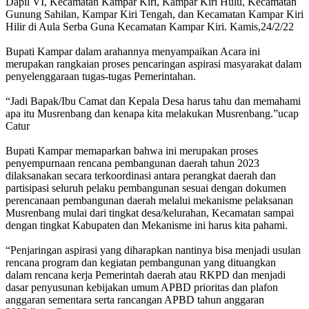
Dapil VI, Kecamatan Kampar Kiri, Kampar Kiri Hulu, Kecamatan
Gunung Sahilan, Kampar Kiri Tengah, dan Kecamatan Kampar Kiri
Hilir di Aula Serba Guna Kecamatan Kampar Kiri. Kamis,24/2/22
Bupati Kampar dalam arahannya menyampaikan Acara ini
merupakan rangkaian proses pencaringan aspirasi masyarakat dalam
penyelenggaraan tugas-tugas Pemerintahan.
“Jadi Bapak/Ibu Camat dan Kepala Desa harus tahu dan memahami
apa itu Musrenbang dan kenapa kita melakukan Musrenbang.”ucap
Catur
Bupati Kampar memaparkan bahwa ini merupakan proses
penyempurnaan rencana pembangunan daerah tahun 2023
dilaksanakan secara terkoordinasi antara perangkat daerah dan
partisipasi seluruh pelaku pembangunan sesuai dengan dokumen
perencanaan pembangunan daerah melalui mekanisme pelaksanan
Musrenbang mulai dari tingkat desa/kelurahan, Kecamatan sampai
dengan tingkat Kabupaten dan Mekanisme ini harus kita pahami.
“Penjaringan aspirasi yang diharapkan nantinya bisa menjadi usulan
rencana program dan kegiatan pembangunan yang dituangkan
dalam rencana kerja Pemerintah daerah atau RKPD dan menjadi
dasar penyusunan kebijakan umum APBD prioritas dan plafon
anggaran sementara serta rancangan APBD tahun anggaran