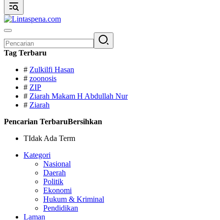
Pencarian
untuk:
Tag Terbaru
#
Zulkilfi Hasan
#
zoonosis
#
ZIP
#
Ziarah Makam H Abdullah Nur
#
Ziarah
Pencarian Terbaru
Bersihkan
TIdak Ada Term
Kategori
Nasional
Daerah
Politik
Ekonomi
Hukum & Kriminal
Pendidikan
Laman