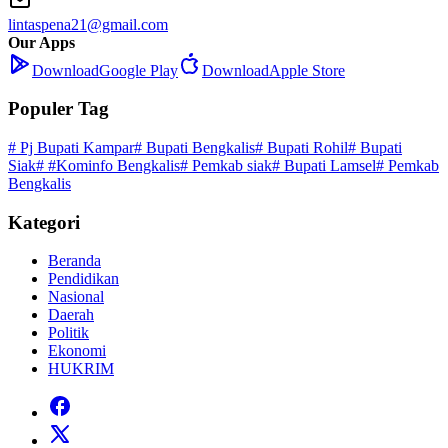
lintaspena21@gmail.com
Our Apps
Download
Google Play
Download
Apple Store
Populer Tag
# Pj Bupati Kampar
# Bupati Bengkalis
# Bupati Rohil
# Bupati
Siak
# #Kominfo Bengkalis
# Pemkab siak
# Bupati Lamsel
# Pemkab
Bengkalis
Kategori
Beranda
Pendidikan
Nasional
Daerah
Politik
Ekonomi
HUKRIM