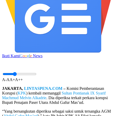
Ikuti Kami
G
o
o
g
l
e
News
A-
A
A+
A++
JAKARTA,
LINTASPENA.COM
–
Komisi Pemberantasan
Korupsi (
KPK
) kembali memanggil
Sultan Pontianak IX Syarif
Machmud Melvin Alkadrie
. Dia diperiksa terkait perkara korupsi
Bupati Penajam Paser Utara Abdul Gafur Mas’ud.
“Yang bersangkutan diperiksa sebagai saksi untuk tersangka AGM
(
Abdul Gafur Mas’ud
),” kata Plt Jubir KPK Ali Fikri kepada