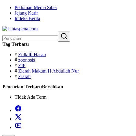
Langsung
Pedoman Media Siber
ke
Jejang Karir
konten
Indeks Berita
Pencarian
untuk:
Tag Terbaru
#
Zulkilfi Hasan
#
zoonosis
#
ZIP
#
Ziarah Makam H Abdullah Nur
#
Ziarah
Pencarian Terbaru
Bersihkan
TIdak Ada Term