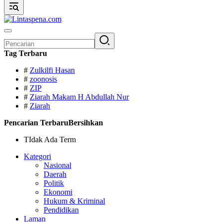
Pencarian
untuk:
Tag Terbaru
#
Zulkilfi Hasan
#
zoonosis
#
ZIP
#
Ziarah Makam H Abdullah Nur
#
Ziarah
Pencarian Terbaru
Bersihkan
TIdak Ada Term
Kategori
Nasional
Daerah
Politik
Ekonomi
Hukum & Kriminal
Pendidikan
Laman