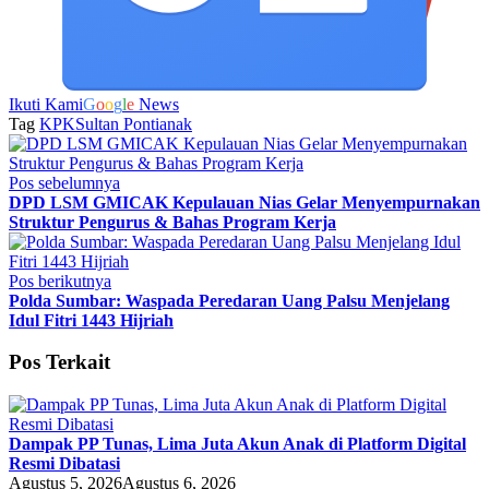
Ikuti Kami
G
o
o
g
l
e
News
Tag
KPK
Sultan Pontianak
Pos sebelumnya
DPD LSM GMICAK Kepulauan Nias Gelar Menyempurnakan
Struktur Pengurus & Bahas Program Kerja
Pos berikutnya
Polda Sumbar: Waspada Peredaran Uang Palsu Menjelang
Idul Fitri 1443 Hijriah
Pos Terkait
Dampak PP Tunas, Lima Juta Akun Anak di Platform Digital
Resmi Dibatasi
Agustus 5, 2026
Agustus 6, 2026