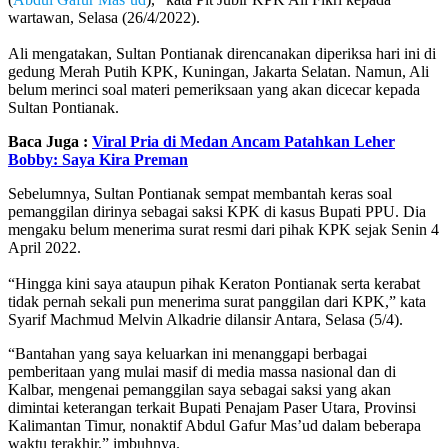
wartawan, Selasa (26/4/2022).
Ali mengatakan, Sultan Pontianak direncanakan diperiksa hari ini di
gedung Merah Putih KPK, Kuningan, Jakarta Selatan. Namun, Ali
belum merinci soal materi pemeriksaan yang akan dicecar kepada
Sultan Pontianak.
Baca Juga :
Viral Pria di Medan Ancam Patahkan Leher
Bobby: Saya Kira Preman
Sebelumnya, Sultan Pontianak sempat membantah keras soal
pemanggilan dirinya sebagai saksi KPK di kasus Bupati PPU. Dia
mengaku belum menerima surat resmi dari pihak KPK sejak Senin 4
April 2022.
“Hingga kini saya ataupun pihak Keraton Pontianak serta kerabat
tidak pernah sekali pun menerima surat panggilan dari KPK,” kata
Syarif Machmud Melvin Alkadrie dilansir Antara, Selasa (5/4).
“Bantahan yang saya keluarkan ini menanggapi berbagai
pemberitaan yang mulai masif di media massa nasional dan di
Kalbar, mengenai pemanggilan saya sebagai saksi yang akan
dimintai keterangan terkait Bupati Penajam Paser Utara, Provinsi
Kalimantan Timur, nonaktif Abdul Gafur Mas’ud dalam beberapa
waktu terakhir,” imbuhnya.