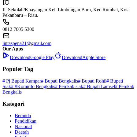
Jl. Sekolah/Khayangan Kel. Limbungan Baru, Kec Rumbai, Kota
Pekanbaru – Riau.
0812 7605 5300
lintaspena21@gmail.com
Our Apps
Download
Google Play
Download
Apple Store
Populer Tag
# Pj Bupati Kampar
# Bupati Bengkalis
# Bupati Rohil
# Bupati
Siak
# #Kominfo Bengkalis
# Pemkab siak
# Bupati Lamsel
# Pemkab
Bengkalis
Kategori
Beranda
Pendidikan
Nasional
Daerah