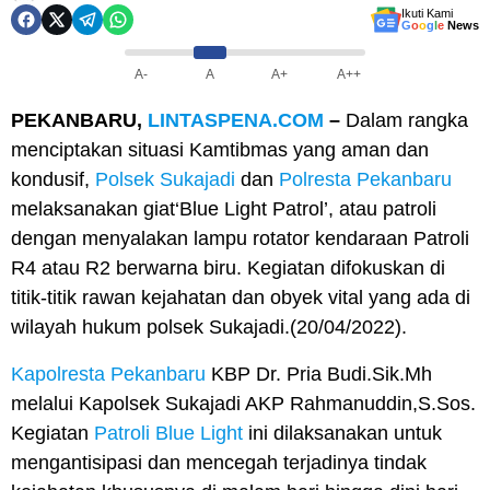
Ikuti Kami
G
o
o
g
l
e
News
A-
A
A+
A++
PEKANBARU,
LINTASPENA.COM
–
Dalam rangka
menciptakan situasi Kamtibmas yang aman dan
kondusif,
Polsek Sukajadi
dan
Polresta Pekanbaru
melaksanakan giat‘Blue Light Patrol’, atau patroli
dengan menyalakan lampu rotator kendaraan Patroli
R4 atau R2 berwarna biru. Kegiatan difokuskan di
titik-titik rawan kejahatan dan obyek vital yang ada di
wilayah hukum polsek Sukajadi.(20/04/2022).
Kapolresta Pekanbaru
KBP Dr. Pria Budi.Sik.Mh
melalui Kapolsek Sukajadi AKP Rahmanuddin,S.Sos.
Kegiatan
Patroli Blue Light
ini dilaksanakan untuk
mengantisipasi dan mencegah terjadinya tindak