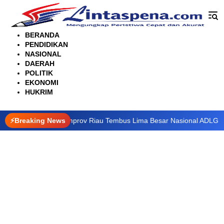
Langsung
ke
konten
BERANDA
PENDIDIKAN
NASIONAL
DAERAH
POLITIK
EKONOMI
HUKRIM
 Digital, Pemprov Riau Tembus Lima Besar Nasional ADLG Awards 20
⚡Breaking News