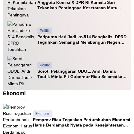
Anggota Komisi X DPR RI Karmila Sari
k
d
Tekankan Pentingnya Kesetaraan Mutu
e
a
PTN dan PTS
D
R
i
i
s
a
d
u
Politik
i
Paripurna Hari Jadi ke-514 Bengkalis, DPRD
k
Teguhkan Semangat Membangun Negeri
Junjungan
Politik
Soroti Pelanggaran ODOL, Andi Darma
Taufik Minta Plt Gubernur Riau Selamatkan
Jalan Kuala Cinaku
Ekonomi
Ekonomi
Pemprov Riau Tegaskan Pertumbuhan Ekonomi
Harus Berdampak Nyata pada Kesejahteraan
Masyarakat