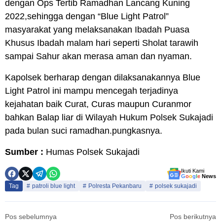
dengan Ops Tertib Ramadhan Lancang Kuning
2022,sehingga dengan “Blue Light Patrol”
masyarakat yang melaksanakan Ibadah Puasa
Khusus Ibadah malam hari seperti Sholat tarawih
sampai Sahur akan merasa aman dan nyaman.
Kapolsek berharap dengan dilaksanakannya Blue
Light Patrol ini mampu mencegah terjadinya
kejahatan baik Curat, Curas maupun Curanmor
bahkan Balap liar di Wilayah Hukum Polsek Sukajadi
pada bulan suci ramadhan.pungkasnya.
Sumber :
Humas Polsek Sukajadi
Ikuti Kami
G
o
o
g
l
e
News
Tag
patroli blue light
Polresta Pekanbaru
polsek sukajadi
Pos sebelumnya
Pos berikutnya