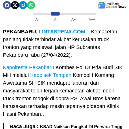
Ikuti Kami
G
o
o
g
l
e
News
A-
A
A+
A++
PEKANBARU,
LINTASPENA.COM
–
Kemacetan
panjang tidak terhindar akibat kerusakan truck
tronton yang melewati jalan HR Subrantas
Pekanbaru rabu (27/04/2022).
Kapolresta Pekanbaru
Kombes Pol Dr Pria Budi SIK
MH melalui
Kapolsek Tampan
Kompol I Komang
Aswatama SH SIK mendapat laporan dari
masyarakat telah terjadi kemacetan akibat mobil
truck tronton mogok di dobra RS. Awal Bros karena
kerusakan terhadap mesin tepatnya didepan Klinik
Hasni Pekanbaru.
Baca Juga :
KSAD Naikkan Pangkat 24 Perwira Tinggi