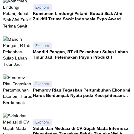
a
Ekonomi
u
Komitmen Lindungi Petani, Bupati Siak Afni
j
Zulkifli Terima Sawit Indonesia Expo Award
u
2026
d
k
a
n
Ekonomi
P
Mandiri Pangan, RT di Pekanbaru Sulap Lahan
e
Tidur Jadi Peternakan Puyuh Produktif
i
l
u
D
Ekonomi
a
Pemprov Riau Tegaskan Pertumbuhan Ekonomi
Harus Berdampak Nyata pada Kesejahteraan
a
Masyarakat
i
T
a
h
u
Ekonomi
n
Sidak dan Mediasi di CV Gajah Mada Internusa,
2
Disperindag Tegaskan Pabrik Tapioka Wajib