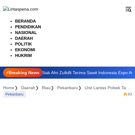
Langsung
ke
konten
BERANDA
PENDIDIKAN
NASIONAL
DAERAH
POLITIK
EKONOMI
HUKRIM
Petani, Bupati Siak Afni Zulkifli Terima Sawit Indonesia Expo Award 2
⚡Breaking News
Home
Daerah
Riau
Pekanbaru
Unit Lantas Polsek Tampan Urai Kemacetan Akibat Kerusakan Truck Tronton
Pekanbaru
43