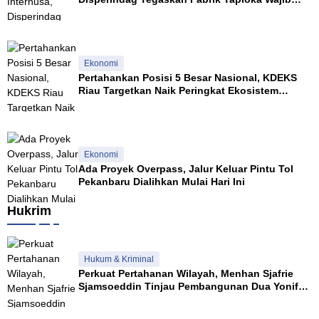
0
Patuhi Pergub
2
4
Ekonomi
Pertahankan Posisi 5 Besar Nasional, KDEKS
Riau Targetkan Naik Peringkat Ekosistem
Syariah
Ekonomi
Ada Proyek Overpass, Jalur Keluar Pintu Tol
Pekanbaru Dialihkan Mulai Hari Ini
Hukrim
Hukum & Kriminal
Perkuat Pertahanan Wilayah, Menhan Sjafrie
Sjamsoeddin Tinjau Pembangunan Dua Yonif
Teritorial di Riau