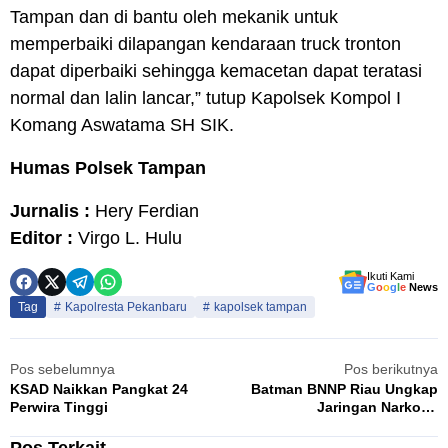
Tampan dan di bantu oleh mekanik untuk
memperbaiki dilapangan kendaraan truck tronton
dapat diperbaiki sehingga kemacetan dapat teratasi
normal dan lalin lancar,” tutup Kapolsek Kompol I
Komang Aswatama SH SIK.
Humas Polsek Tampan
Jurnalis :
Hery Ferdian
Editor :
Virgo L. Hulu
Ikuti Kami
G
o
o
g
l
e
News
Tag
Kapolresta Pekanbaru
kapolsek tampan
Pos sebelumnya
Pos berikutnya
KSAD Naikkan Pangkat 24
Batman BNNP Riau Ungkap
Perwira Tinggi
Jaringan Narkoba
Internasional, Tiga Pelaku
Lebaran Dijeruji Besi BNNP