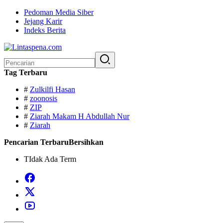
Langsung
Pedoman Media Siber
ke
Jejang Karir
konten
Indeks Berita
Pencarian
untuk:
Tag Terbaru
#
Zulkilfi Hasan
#
zoonosis
#
ZIP
#
Ziarah Makam H Abdullah Nur
#
Ziarah
Pencarian Terbaru
Bersihkan
TIdak Ada Term