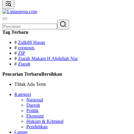
Pencarian
untuk:
Tag Terbaru
#
Zulkilfi Hasan
#
zoonosis
#
ZIP
#
Ziarah Makam H Abdullah Nur
#
Ziarah
Pencarian Terbaru
Bersihkan
TIdak Ada Term
Kategori
Nasional
Daerah
Politik
Ekonomi
Hukum & Kriminal
Pendidikan
Laman