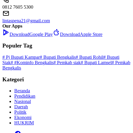
0812 7605 5300
lintaspena21@gmail.com
Our Apps
Download
Google Play
Download
Apple Store
Populer Tag
# Pj Bupati Kampar
# Bupati Bengkalis
# Bupati Rohil
# Bupati
Siak
# #Kominfo Bengkalis
# Pemkab siak
# Bupati Lamsel
# Pemkab
Bengkalis
Kategori
Beranda
Pendidikan
Nasional
Daerah
Politik
Ekonomi
HUKRIM