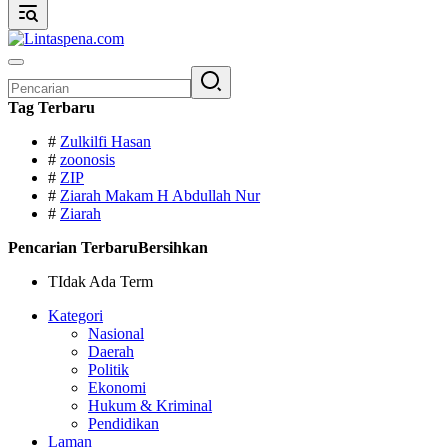
Pencarian
untuk:
Tag Terbaru
#
Zulkilfi Hasan
#
zoonosis
#
ZIP
#
Ziarah Makam H Abdullah Nur
#
Ziarah
Pencarian Terbaru
Bersihkan
TIdak Ada Term
Kategori
Nasional
Daerah
Politik
Ekonomi
Hukum & Kriminal
Pendidikan
Laman