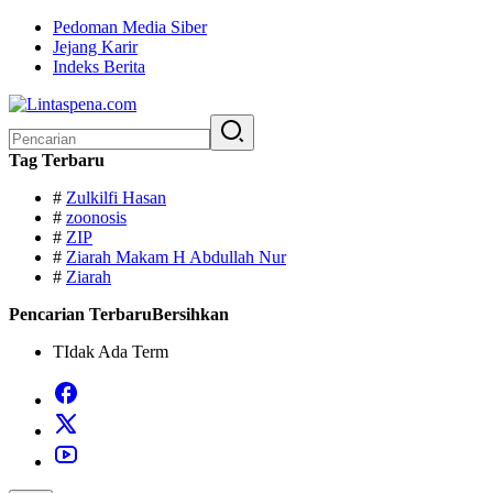
Langsung
Pedoman Media Siber
ke
Jejang Karir
konten
Indeks Berita
Pencarian
untuk:
Tag Terbaru
#
Zulkilfi Hasan
#
zoonosis
#
ZIP
#
Ziarah Makam H Abdullah Nur
#
Ziarah
Pencarian Terbaru
Bersihkan
TIdak Ada Term