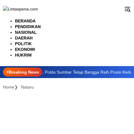
Langsung
ke
konten
BERANDA
PENDIDIKAN
NASIONAL
DAERAH
POLITIK
EKONOMI
HUKRIM
Stamina dari Jatim, Polda Sumbar Tetap Bangga Raih Posisi Kedua di
⚡Breaking News
Home
Nataru