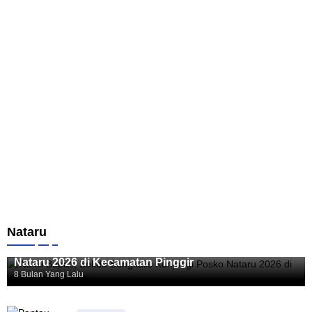
Nataru
Bengkalis
Wakili Bupati, Sekda Bengkalis Kunjungi Posko
Nataru 2026 di Kecamatan Pinggir
8 Bulan Yang Lalu