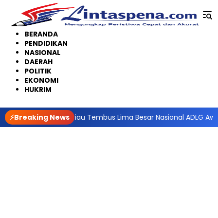
Langsung
ke
konten
BERANDA
PENDIDIKAN
NASIONAL
DAERAH
POLITIK
EKONOMI
HUKRIM
Digital, Pemprov Riau Tembus Lima Besar Nasional ADLG Awards 
⚡Breaking News