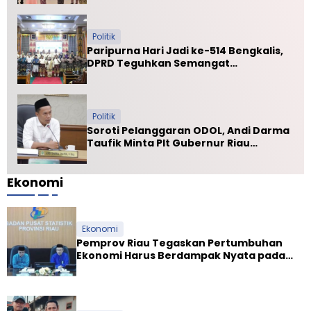
Politik
Paripurna Hari Jadi ke-514 Bengkalis,
DPRD Teguhkan Semangat
Membangun Negeri Junjungan
Politik
Soroti Pelanggaran ODOL, Andi Darma
Taufik Minta Plt Gubernur Riau
Selamatkan Jalan Kuala Cinaku
Ekonomi
Ekonomi
Pemprov Riau Tegaskan Pertumbuhan
Ekonomi Harus Berdampak Nyata pada
Kesejahteraan Masyarakat