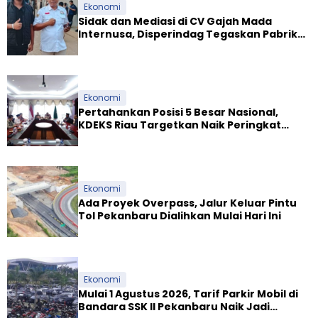
Ekonomi
Sidak dan Mediasi di CV Gajah Mada
Internusa, Disperindag Tegaskan Pabrik
Tapioka Wajib Patuhi Pergub
Ekonomi
Pertahankan Posisi 5 Besar Nasional,
KDEKS Riau Targetkan Naik Peringkat
Ekosistem Syariah
Ekonomi
Ada Proyek Overpass, Jalur Keluar Pintu
Tol Pekanbaru Dialihkan Mulai Hari Ini
Ekonomi
Mulai 1 Agustus 2026, Tarif Parkir Mobil di
Bandara SSK II Pekanbaru Naik Jadi