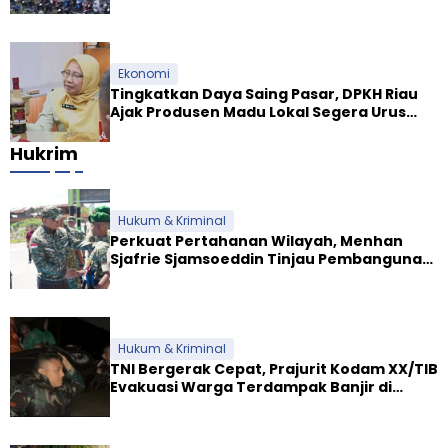
Rp9.000
Ekonomi
Tingkatkan Daya Saing Pasar, DPKH Riau
Ajak Produsen Madu Lokal Segera Urus
Dokumen NKV
Hukrim
Hukum & Kriminal
Perkuat Pertahanan Wilayah, Menhan
Sjafrie Sjamsoeddin Tinjau Pembangunan
Dua Yonif Teritorial di Riau
Hukum & Kriminal
TNI Bergerak Cepat, Prajurit Kodam XX/TIB
Evakuasi Warga Terdampak Banjir di
Padang