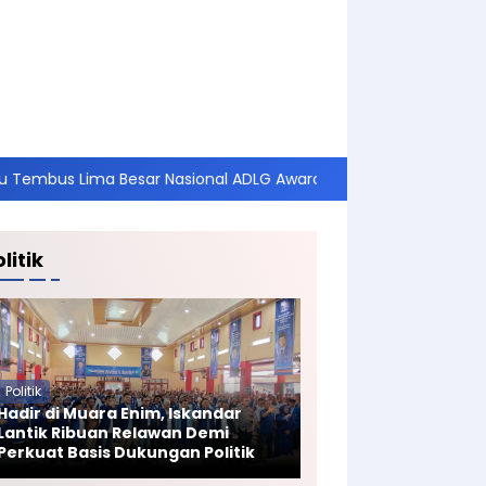
esar Nasional ADLG Awards 2026
Perkuat Pertahanan Wil
litik
Politik
Hadir di Muara Enim, Iskandar
Lantik Ribuan Relawan Demi
Perkuat Basis Dukungan Politik