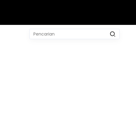
Pencarian
untuk:
#
Zulkilfi Hasan
#
Zoonosis
#
ZIP
#
Ziarah Makam H Abdullah Nur
#
Ziarah
No Recent Searches Yet.