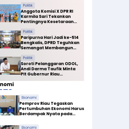
Politik
Anggota Komisi X DPR RI
Karmila Sari Tekankan
Pentingnya Kesetaraan
Mutu PTN dan PTS
Politik
Paripurna Hari Jadi ke-514
Bengkalis, DPRD Teguhkan
Semangat Membangun
Negeri Junjungan
Politik
Soroti Pelanggaran ODOL,
Andi Darma Taufik Minta
Plt Gubernur Riau
Selamatkan Jalan Kuala
onomi
Cinaku
Ekonomi
Pemprov Riau Tegaskan
Pertumbuhan Ekonomi Harus
Berdampak Nyata pada
Kesejahteraan Masyarakat
Ekonomi