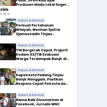
Pasar, DPKH Riau Ajak
Produsen Madu Lokal Segera
krim
Urus Dokumen NKV
Hukum & Kriminal
Perkuat Pertahanan
Wilayah, Menhan Sjafrie
Sjamsoeddin Tinjau
Pembangunan Dua Yonif
Teritorial di Riau
Hukum & Kriminal
TNI Bergerak Cepat, Prajurit
Kodam XX/TIB Evakuasi
Warga Terdampak Banjir di
Padang
Hukum & Kriminal
Kapolresta Padang Tinjau
Banjir Nanggalo, Pastikan
Respons Cepat Polresta dan
Dirikan Posko Siaga
Hukum & Kriminal
Nama Baik Dicemarkan di
Facebook, Jurnalis MNC