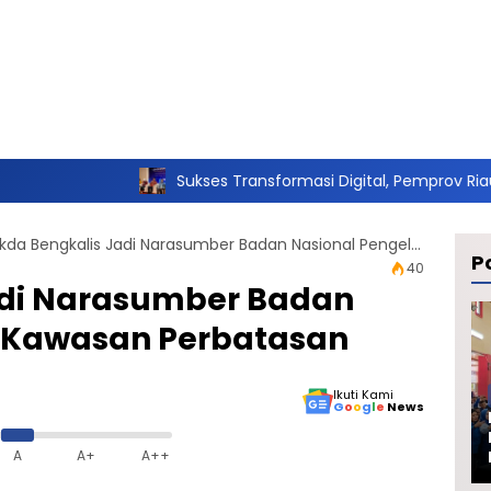
Sukses Transformasi Digital, Pemprov Riau Tembus Lima B
Sekda Bengkalis Jadi Narasumber Badan Nasional Pengelola Kawasan Perbatasan
Po
40
adi Narasumber Badan
a Kawasan Perbatasan
Ikuti Kami
G
o
o
g
l
e
News
A
A+
A++