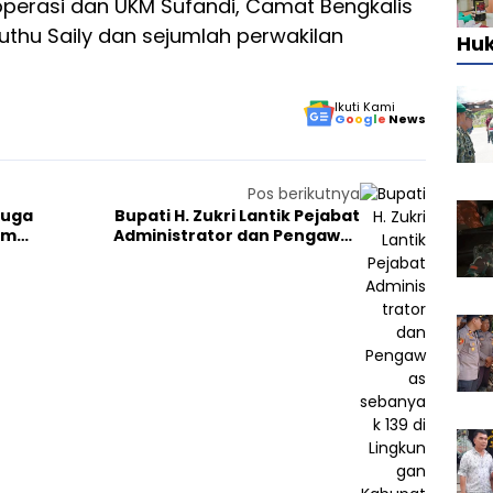
 Koperasi dan UKM Sufandi, Camat Bengkalis
thu Saily dan sejumlah perwakilan
Hu
Ikuti Kami
G
o
o
g
l
e
News
Pos berikutnya
duga
Bupati H. Zukri Lantik Pejabat
um
Administrator dan Pengawas
sebanyak 139 di Lingkungan
Kabupaten Pelalawan