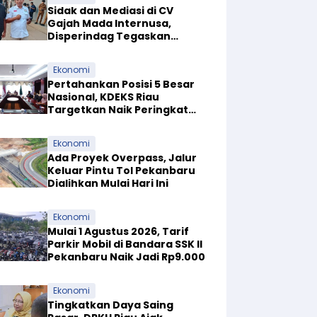
Sidak dan Mediasi di CV
Gajah Mada Internusa,
Disperindag Tegaskan
Pabrik Tapioka Wajib Patuhi
Pergub
Ekonomi
Pertahankan Posisi 5 Besar
Nasional, KDEKS Riau
Targetkan Naik Peringkat
Ekosistem Syariah
Ekonomi
Ada Proyek Overpass, Jalur
Keluar Pintu Tol Pekanbaru
Dialihkan Mulai Hari Ini
Ekonomi
Mulai 1 Agustus 2026, Tarif
Parkir Mobil di Bandara SSK II
Pekanbaru Naik Jadi Rp9.000
Ekonomi
Tingkatkan Daya Saing