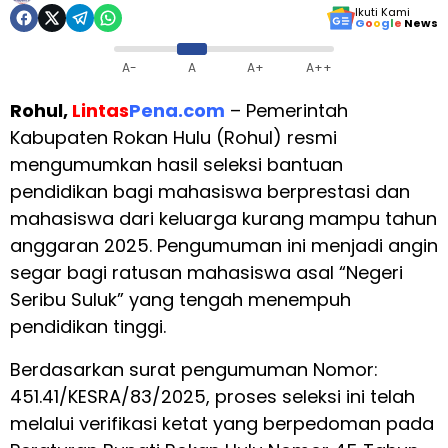
Ikuti Kami
G
o
o
g
l
e
News
A-
A
A+
A++
Rohul,
Lintas
Pena.com
– Pemerintah
Kabupaten Rokan Hulu (Rohul) resmi
mengumumkan hasil seleksi bantuan
pendidikan bagi mahasiswa berprestasi dan
mahasiswa dari keluarga kurang mampu tahun
anggaran 2025. Pengumuman ini menjadi angin
segar bagi ratusan mahasiswa asal “Negeri
Seribu Suluk” yang tengah menempuh
pendidikan tinggi.
Berdasarkan surat pengumuman Nomor:
451.41/KESRA/83/2025, proses seleksi ini telah
melalui verifikasi ketat yang berpedoman pada