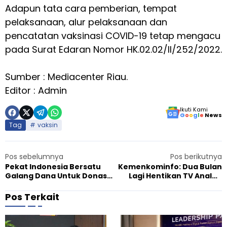
Adapun tata cara pemberian, tempat
pelaksanaan, alur pelaksanaan dan
pencatatan vaksinasi COVID-19 tetap mengacu
pada Surat Edaran Nomor HK.02.02/II/252/2022.
Sumber : Mediacenter Riau.
Editor : Admin
Ikuti Kami
G
o
o
g
l
e
News
Tag
vaksin
Pos sebelumnya
Pos berikutnya
Pekat Indonesia Bersatu
Kemenkominfo: Dua Bulan
Galang Dana Untuk Donasi
Lagi Hentikan TV Analog
Korban Bencana Alam
ASO Tahap Pertama dan
Gempa di Pasaman Barat
Sediakan Bantuan STB
Pos Terkait
untuk RTM