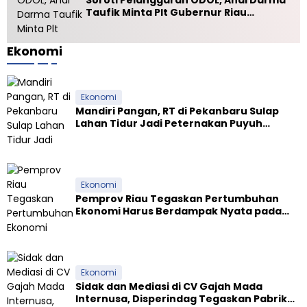
Soroti Pelanggaran ODOL, Andi Darma
a
Taufik Minta Plt Gubernur Riau
r
Selamatkan Jalan Kuala Cinaku
a
b
Ekonomi
a
n
g
Ekonomi
s
a
Mandiri Pangan, RT di Pekanbaru Sulap
Lahan Tidur Jadi Peternakan Puyuh
Produktif
Ekonomi
Pemprov Riau Tegaskan Pertumbuhan
Ekonomi Harus Berdampak Nyata pada
Kesejahteraan Masyarakat
Ekonomi
Sidak dan Mediasi di CV Gajah Mada
Internusa, Disperindag Tegaskan Pabrik