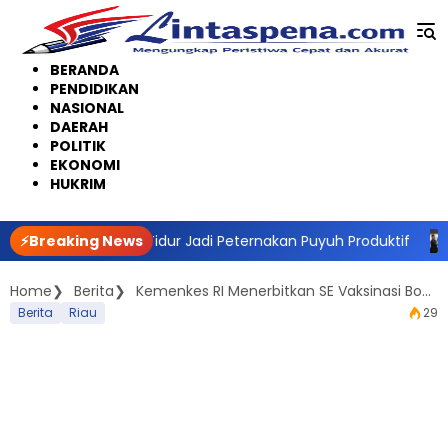
Langsung
ke
konten
BERANDA
PENDIDIKAN
NASIONAL
DAERAH
POLITIK
EKONOMI
HUKRIM
 Sulap Lahan Tidur Jadi Peternakan Puyuh Produktif
⚡Breaking News
KPU R
Home
Berita
Kemenkes RI Menerbitkan SE Vaksinasi Booster Dapat Dilakukan Setelah Tiga Bulan Vaksinasi Dosis Primer
Berita
Riau
29