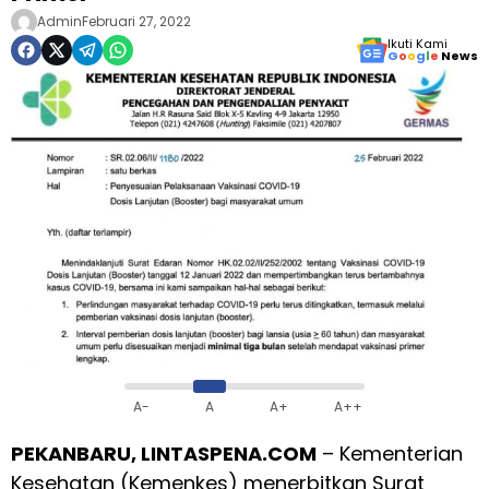
Admin
Februari 27, 2022
Ikuti Kami
G
o
o
g
l
e
News
A-
A
A+
A++
PEKANBARU, LINTASPENA.COM
– Kementerian
Kesehatan (Kemenkes) menerbitkan Surat