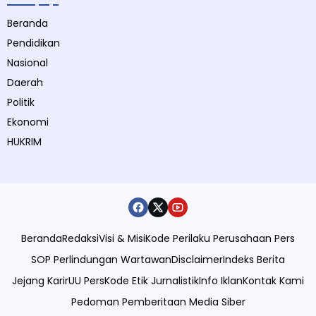
Beranda
Pendidikan
Nasional
Daerah
Politik
Ekonomi
HUKRIM
Beranda
Redaksi
Visi & Misi
Kode Perilaku Perusahaan Pers
SOP Perlindungan Wartawan
Disclaimer
Indeks Berita
Jejang Karir
UU Pers
Kode Etik Jurnalistik
Info Iklan
Kontak Kami
Pedoman Pemberitaan Media Siber