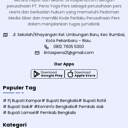
secara cepat dan akurat. Lintaspena.com dengan
perusahaan PT. Pena Yoga Pers sebagai perusahaan pers
resmi dan berbadan hukum yang mematuhi Pedoman
Media Siber dan memiliki Kode Perilaku Perusahaan Pers
dalam menjalankan tugas jurnalistik.
Jl. Sekolah/Khayangan Kel. Limbungan Baru, Kec Rumbai,
Kota Pekanbaru – Riau.
0812 7605 5300
lintaspena21@gmail.com
Our Apps
Download
Download
Google Play
Apple Store
Populer Tag
# Pj Bupati Kampar
# Bupati Bengkalis
# Bupati Rohil
# Bupati Siak
# #Kominfo Bengkalis
# Pemkab siak
# Bupati Lamsel
# Pemkab Bengkalis
Kategori