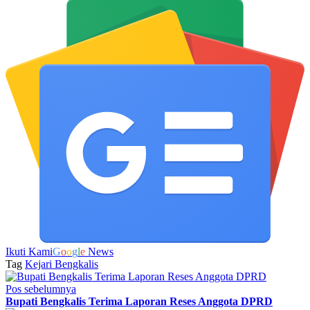
Ikuti Kami
G
o
o
g
l
e
News
Tag
Kejari Bengkalis
Pos sebelumnya
Bupati Bengkalis Terima Laporan Reses Anggota DPRD