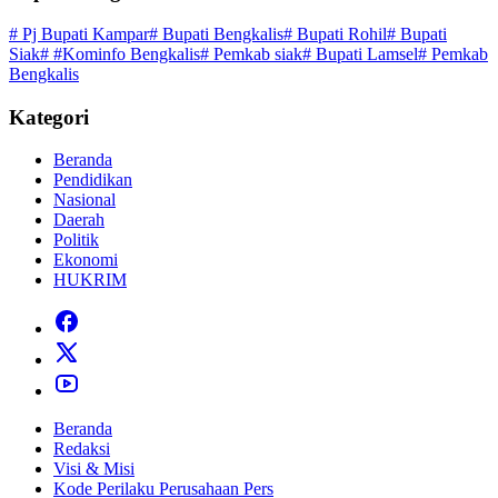
# Pj Bupati Kampar
# Bupati Bengkalis
# Bupati Rohil
# Bupati
Siak
# #Kominfo Bengkalis
# Pemkab siak
# Bupati Lamsel
# Pemkab
Bengkalis
Kategori
Beranda
Pendidikan
Nasional
Daerah
Politik
Ekonomi
HUKRIM
Beranda
Redaksi
Visi & Misi
Kode Perilaku Perusahaan Pers