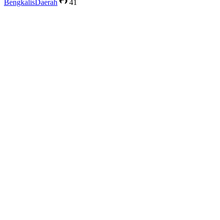
Bengkalis
Daerah
41