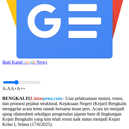
Ikuti Kami
G
o
o
g
l
e
News
A-
A
A+
A++
BENGKALIS
|
Lintas
pena.com
– Usai pelaksanaan mutasi, rotasi,
dan promosi pejabat struktural, Kejaksaan Negeri (Kejari) Bengkalis
menggelar acara temu ramah bersama insan pers. Acara ini menjadi
ajang silaturahmi sekaligus pengenalan jajaran baru di lingkungan
Kejari Bengkalis yang kini telah resmi naik status menjadi Kejari
Kelas I, Selasa (17/6/2025).