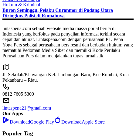
Hukum & Kriminal
Buron Seminggu, Pelaku Curanmor di Padang Utara
Diringkus Polisi di Rumahnya
lintaspena.com sebuah website media massa portal berita di
Indonesia yang berfokus pada penyajian informasi terkini secara
cepat dan akurat. Lintaspena.com dengan perusahaan PT. Pena
Yoga Pers sebagai perusahaan pers resmi dan berbadan hukum yang
mematuhi Pedoman Media Siber dan memiliki Kode Perilaku
Perusahaan Pers dalam menjalankan tugas jurnalistik.
Jl. Sekolah/Khayangan Kel. Limbungan Baru, Kec Rumbai, Kota
Pekanbaru – Riau.
0812 7605 5300
lintaspena21@gmail.com
Our Apps
Download
Google Play
Download
Apple Store
Populer Tag