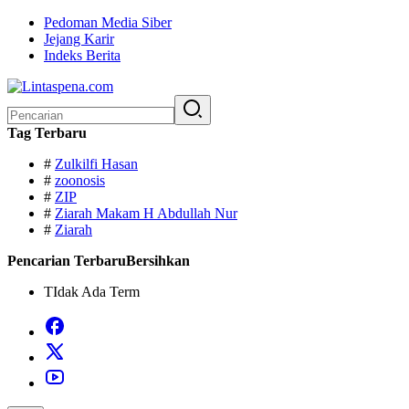
Langsung
Pedoman Media Siber
ke
Jejang Karir
konten
Indeks Berita
Pencarian
untuk:
Tag Terbaru
#
Zulkilfi Hasan
#
zoonosis
#
ZIP
#
Ziarah Makam H Abdullah Nur
#
Ziarah
Pencarian Terbaru
Bersihkan
TIdak Ada Term