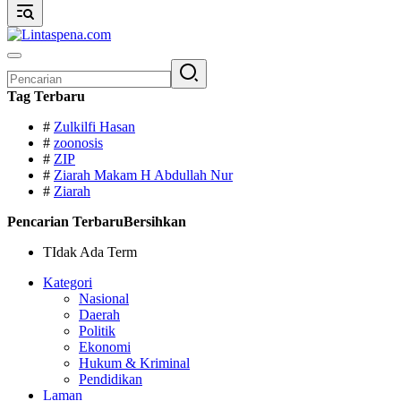
Pencarian
untuk:
Tag Terbaru
#
Zulkilfi Hasan
#
zoonosis
#
ZIP
#
Ziarah Makam H Abdullah Nur
#
Ziarah
Pencarian Terbaru
Bersihkan
TIdak Ada Term
Kategori
Nasional
Daerah
Politik
Ekonomi
Hukum & Kriminal
Pendidikan
Laman