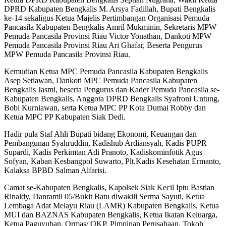
DPRD Kabupaten Bengkalis M. Arsya Fadillah, Bupati Bengkalis
ke-14 sekaligus Ketua Majelis Pertimbangan Organisasi Pemuda
Pancasila Kabupaten Bengkalis Amril Mukminin, Sekretaris MPW
Pemuda Pancasila Provinsi Riau Victor Yonathan, Dankoti MPW
Pemuda Pancasila Provinsi Riau Ari Ghafar, Beserta Pengurus
MPW Pemuda Pancasila Provinsi Riau.
Kemudian Ketua MPC Pemuda Pancasila Kabupaten Bengkalis
Asep Setiawan, Dankoti MPC Pemuda Pancasila Kabupaten
Bengkalis Jasmi, beserta Pengurus dan Kader Pemuda Pancasila se-
Kabupaten Bengkalis, Anggota DPRD Bengkalis Syafroni Untung,
Bobi Kurniawan, serta Ketua MPC PP Kota Dumai Robby dan
Ketua MPC PP Kabupaten Siak Dedi.
Hadir pula Staf Ahli Bupati bidang Ekonomi, Keuangan dan
Pembangunan Syahruddin, Kadishub Ardiansyah, Kadis PUPR
Supardi, Kadis Perkimtan Adi Pranoto, Kadiskominfotik Agus
Sofyan, Kaban Kesbangpol Suwarto, Plt.Kadis Kesehatan Ermanto,
Kalaksa BPBD Salman Alfarisi.
Camat se-Kabupaten Bengkalis, Kapolsek Siak Kecil Iptu Bastian
Rinaldy, Danramil 05/Bukit Batu diwakili Serma Sayuti, Ketua
Lembaga Adat Melayu Riau (LAMR) Kabupaten Bengkalis, Ketua
MUI dan BAZNAS Kabupaten Bengkalis, Ketua Ikatan Keluarga,
Ketua Paguyuban, Ormas/ OKP, Pimpinan Perusahaan, Tokoh