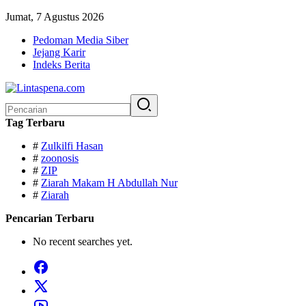
Langsung
Jumat, 7 Agustus 2026
ke
Pedoman Media Siber
konten
Jejang Karir
Indeks Berita
Pencarian
untuk:
Tag Terbaru
#
Zulkilfi Hasan
#
zoonosis
#
ZIP
#
Ziarah Makam H Abdullah Nur
#
Ziarah
Pencarian Terbaru
No recent searches yet.