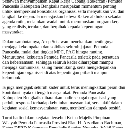
Setiawan menyampaikan Rapat Kerja Cabang (Rakercab) Pemuda
Pancasila Kabupaten Bengkalis merupakan momentum penting
untuk memperkuat konsolidasi organisasi serta menyatukan visi dan
langkah ke depan. Ia menegaskan bahwa Rakercab bukan sekadar
agenda rutin, melainkan wadah untuk merumuskan program kerja
yang realistis, terukur, dan berpihak kepada kepentingan
masyarakat.
Dalam sambutannya, Asep Setiawan menekankan pentingnya
menjaga kekompakan dan soliditas seluruh jajaran Pemuda
Pancasila, mulai dari tingkat MPC, PAC hingga ranting.
Menurutnya, kekuatan Pemuda Pancasila terletak pada persatuan
dan kebersamaan, sehingga seluruh kader diharapkan mampu
menjaga komunikasi, saling mendukung, serta mengedepankan
kepentingan organisasi di atas kepentingan pribadi maupun
kelompok.
Ia juga mengajak seluruh kader untuk terus meningkatkan peran dan
kontribusi nyata di tengah masyarakat. Pemuda Pancasila
Kabupaten Bengkalis diharapkan hadir sebagai organisasi yang
peduli, responsif terhadap kebutuhan masyarakat, serta aktif dalam
kegiatan sosial kemasyarakatan yang memberikan dampak positif.
Turut hadir dalam kegiatan tersebut Ketua Majelis Pimpinan
Wilayah Pemuda Pancasila Provinsi Riau H. Arsadianto Rachman,
Ketua DPRD Kabupaten Bengkalis Septian Nugraha, Wakil Ketua