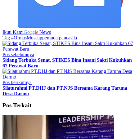
Ikuti Kami
G
o
o
g
l
e
News
Tag
#Ormas
Muscap
pemuda pancasila
Pos sebelumnya
Sidang Terbuka Senat, STIKES Bina Insani Sakti Kukuhkan
67 Perawat Baru
Pos berikutnya
Silaturahmi PT.DHJ dan PT.NJS Bersama Karang Taruna
Desa Darmo
Pos Terkait