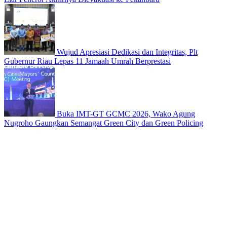
Wujud Apresiasi Dedikasi dan Integritas, Plt
Gubernur Riau Lepas 11 Jamaah Umrah Berprestasi
Buka IMT-GT GCMC 2026, Wako Agung
Nugroho Gaungkan Semangat Green City dan Green Policing