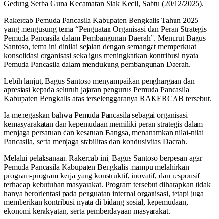
Gedung Serba Guna Kecamatan Siak Kecil, Sabtu (20/12/2025).
Rakercab Pemuda Pancasila Kabupaten Bengkalis Tahun 2025
yang mengusung tema “Penguatan Organisasi dan Peran Strategis
Pemuda Pancasila dalam Pembangunan Daerah”. Menurut Bagus
Santoso, tema ini dinilai sejalan dengan semangat memperkuat
konsolidasi organisasi sekaligus meningkatkan kontribusi nyata
Pemuda Pancasila dalam mendukung pembangunan Daerah.
Lebih lanjut, Bagus Santoso menyampaikan penghargaan dan
apresiasi kepada seluruh jajaran pengurus Pemuda Pancasila
Kabupaten Bengkalis atas terselenggaranya RAKERCAB tersebut.
Ia menegaskan bahwa Pemuda Pancasila sebagai organisasi
kemasyarakatan dan kepemudaan memiliki peran strategis dalam
menjaga persatuan dan kesatuan Bangsa, menanamkan nilai-nilai
Pancasila, serta menjaga stabilitas dan kondusivitas Daerah.
Melalui pelaksanaan Rakercab ini, Bagus Santoso berpesan agar
Pemuda Pancasila Kabupaten Bengkalis mampu melahirkan
program-program kerja yang konstruktif, inovatif, dan responsif
terhadap kebutuhan masyarakat. Program tersebut diharapkan tidak
hanya berorientasi pada penguatan internal organisasi, tetapi juga
memberikan kontribusi nyata di bidang sosial, kepemudaan,
ekonomi kerakyatan, serta pemberdayaan masyarakat.