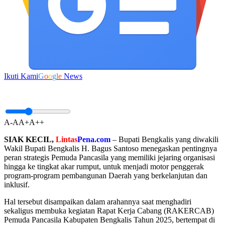
Ikuti Kami
G
o
o
g
l
e
News
A-
A
A+
A++
SIAK KECIL,
Lintas
Pena.com
– Bupati Bengkalis yang diwakili
Wakil Bupati Bengkalis H. Bagus Santoso menegaskan pentingnya
peran strategis Pemuda Pancasila yang memiliki jejaring organisasi
hingga ke tingkat akar rumput, untuk menjadi motor penggerak
program-program pembangunan Daerah yang berkelanjutan dan
inklusif.
Hal tersebut disampaikan dalam arahannya saat menghadiri
sekaligus membuka kegiatan Rapat Kerja Cabang (RAKERCAB)
Pemuda Pancasila Kabupaten Bengkalis Tahun 2025, bertempat di