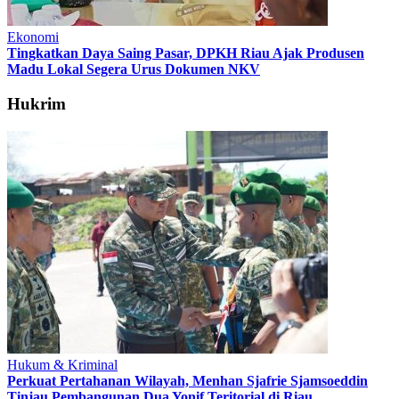
Ekonomi
Tingkatkan Daya Saing Pasar, DPKH Riau Ajak Produsen
Madu Lokal Segera Urus Dokumen NKV
Hukrim
Hukum & Kriminal
Perkuat Pertahanan Wilayah, Menhan Sjafrie Sjamsoeddin
Tinjau Pembangunan Dua Yonif Teritorial di Riau