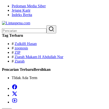
Langsung
Pedoman Media Siber
ke
Jejang Karir
konten
Indeks Berita
Pencarian
untuk:
Tag Terbaru
#
Zulkilfi Hasan
#
zoonosis
#
ZIP
#
Ziarah Makam H Abdullah Nur
#
Ziarah
Pencarian Terbaru
Bersihkan
TIdak Ada Term