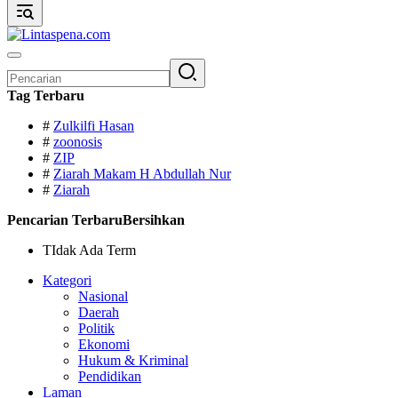
Pencarian
untuk:
Tag Terbaru
#
Zulkilfi Hasan
#
zoonosis
#
ZIP
#
Ziarah Makam H Abdullah Nur
#
Ziarah
Pencarian Terbaru
Bersihkan
TIdak Ada Term
Kategori
Nasional
Daerah
Politik
Ekonomi
Hukum & Kriminal
Pendidikan
Laman