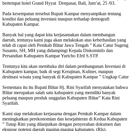
bertempat hotel Grand Hyyat Denpasar, Bali, Jum’at, 25 /03.
Pada kesempatan tersebut Bupati Kampar menyampikan tentang
kondisi dan peluang investasi maupun terhadap demografi
Kabupaten Kampar.
Banyak hal yang dapat kita kerjasamakan dalam membangun
daerah, tentunya kami juga akan melakukan atas keberhasilan yang
telah di capai oleh Pemkab Blitar Jawa Tengah ” Kata Catur Sugeng
Susanto, SH, MH yang didampingi Kepala Diskominfo dan
Persandian Kabupaten Kampar Yuricho Efril S.STP.
Tentunya kita akan membuka diri dalam pembangunan Investasi di
Kabupaten kampar, baik di segi Kerajinan, Kuliner, maupun
destinasi wisata yang banyak di Kabupaten Kampar ” Ungkap Catur
Sementara itu itu Bupati Blitar Hj. Rini Syarifah menyatakan bahwa
Blitar merupakan salah satu kabupaten yang memiliki banyak
peluang maupun produk unggulan Kabupaten Blitar” Kata Rini
Syarifah.
Kami siap melakukan kerjasama dengan Pemkab Kampar dalam
meningkatkan perekonomian dan kesejahteran di Kedua Kabupaten
” Tutup Rini yang dilanjutkan dengan penyerahan dokumen dan
ekspose potensi daerah masing-masing kabupaten. (Rls).