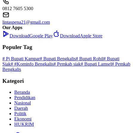
0812 7605 5300
lintaspena21@gmail.com
Our Apps
Download
Google Play
Download
Apple Store
Populer Tag
# Pj Bupati Kampar
# Bupati Bengkalis
# Bupati Rohil
# Bupati
Siak
# #Kominfo Bengkalis
# Pemkab siak
# Bupati Lamsel
# Pemkab
Bengkalis
Kategori
Beranda
Pendidikan
Nasional
Daerah
Politik
Ekonomi
HUKRIM