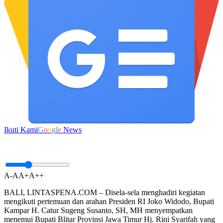
Ikuti Kami
G
o
o
g
l
e
News
A-
A
A+
A++
BALI, LINTASPENA.COM – Disela-sela menghadiri kegiatan
mengikuti pertemuan dan arahan Presiden RI Joko Widodo, Bupati
Kampar H. Catur Sugeng Susanto, SH, MH menyempatkan
menemui Bupati Blitar Provinsi Jawa Timur Hj. Rini Syarifah yang