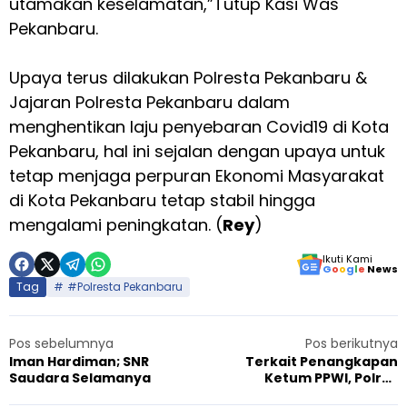
utamakan keselamatan,”Tutup Kasi Was
Pekanbaru.
Upaya terus dilakukan Polresta Pekanbaru &
Jajaran Polresta Pekanbaru dalam
menghentikan laju penyebaran Covid19 di Kota
Pekanbaru, hal ini sejalan dengan upaya untuk
tetap menjaga perpuran Ekonomi Masyarakat
di Kota Pekanbaru tetap stabil hingga
mengalami peningkatan. (
Rey
)
Ikuti Kami
G
o
o
g
l
e
News
Tag
#Polresta Pekanbaru
Pos sebelumnya
Pos berikutnya
Iman Hardiman; SNR
Terkait Penangkapan
Saudara Selamanya
Ketum PPWI, Polres
Lampung Timur Dikecam