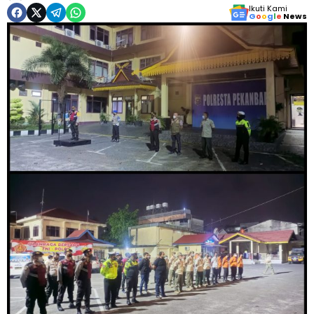
Ikuti Kami
G
o
o
g
l
e
News