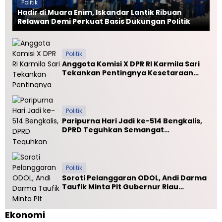
Politik
Hadir di Muara Enim, Iskandar Lantik Ribuan
Relawan Demi Perkuat Basis Dukungan Politik
Politik
Anggota Komisi X DPR RI Karmila Sari
Tekankan Pentingnya Kesetaraan
Mutu PTN dan PTS
Politik
Paripurna Hari Jadi ke-514 Bengkalis,
DPRD Teguhkan Semangat
Membangun Negeri Junjungan
Politik
Soroti Pelanggaran ODOL, Andi Darma
Taufik Minta Plt Gubernur Riau
Selamatkan Jalan Kuala Cinaku
Ekonomi