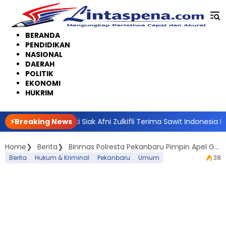
Langsung
ke
konten
BERANDA
PENDIDIKAN
NASIONAL
DAERAH
POLITIK
EKONOMI
HUKRIM
ani, Bupati Siak Afni Zulkifli Terima Sawit Indonesia Expo Award 
⚡Breaking News
Home
Berita
Binmas Polresta Pekanbaru Pimpin Apel Gabungan Operasi Yustisi Dalam Penerapan Protokol Kesehatan
Berita
Hukum & Kriminal
Pekanbaru
Umum
38