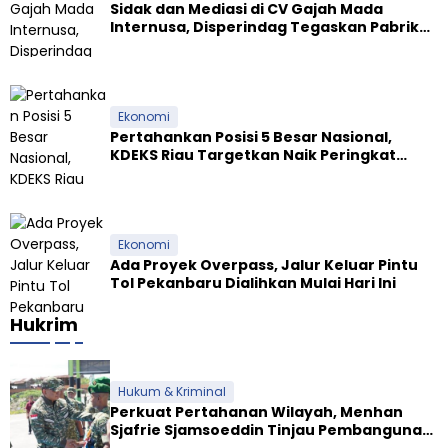
Sidak dan Mediasi di CV Gajah Mada
Internusa, Disperindag Tegaskan Pabrik
Tapioka Wajib Patuhi Pergub
Ekonomi
Pertahankan Posisi 5 Besar Nasional,
KDEKS Riau Targetkan Naik Peringkat
Ekosistem Syariah
Ekonomi
Ada Proyek Overpass, Jalur Keluar Pintu
Tol Pekanbaru Dialihkan Mulai Hari Ini
Hukrim
Hukum & Kriminal
Perkuat Pertahanan Wilayah, Menhan
Sjafrie Sjamsoeddin Tinjau Pembangunan