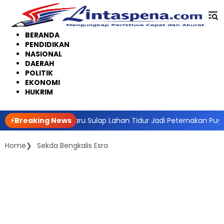
Langsung
ke
konten
BERANDA
PENDIDIKAN
NASIONAL
DAERAH
POLITIK
EKONOMI
HUKRIM
an, RT di Pekanbaru Sulap Lahan Tidur Jadi Peternakan Puyuh Pr
⚡Breaking News
Home
Sekda Bengkalis Esra