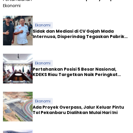
Kesejahteraan Masyarakat
Ekonomi
Sidak dan Mediasi di CV Gajah Mada
Internusa, Disperindag Tegaskan Pabrik
Tapioka Wajib Patuhi Pergub
Ekonomi
Pertahankan Posisi 5 Besar Nasional,
KDEKS Riau Targetkan Naik Peringkat
Ekosistem Syariah
Ekonomi
Ada Proyek Overpass, Jalur Keluar Pintu
Tol Pekanbaru Dialihkan Mulai Hari Ini