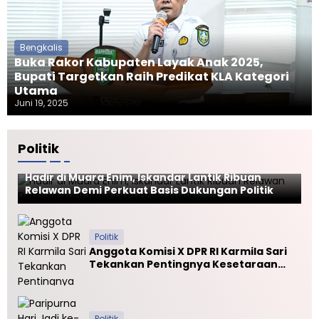
Bengkalis
Buka Rakor Kabupaten Layak Anak 2025,
Bupati Targetkan Raih Predikat KLA Kategori
Utama
Juni 19, 2025
Politik
Politik
Hadir di Muara Enim, Iskandar Lantik Ribuan
Relawan Demi Perkuat Basis Dukungan Politik
Politik
Anggota Komisi X DPR RI Karmila Sari
Tekankan Pentingnya Kesetaraan
Mutu PTN dan PTS
Politik