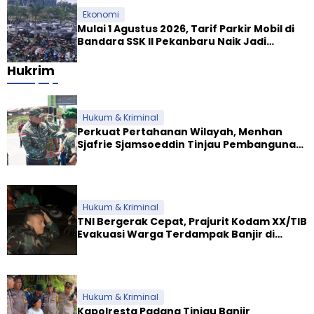
Ekonomi
Mulai 1 Agustus 2026, Tarif Parkir Mobil di
Bandara SSK II Pekanbaru Naik Jadi
Rp9.000
Hukrim
Hukum & Kriminal
Perkuat Pertahanan Wilayah, Menhan
Sjafrie Sjamsoeddin Tinjau Pembangunan
Dua Yonif Teritorial di Riau
Hukum & Kriminal
TNI Bergerak Cepat, Prajurit Kodam XX/TIB
Evakuasi Warga Terdampak Banjir di
Padang
Hukum & Kriminal
Kapolresta Padang Tinjau Banjir