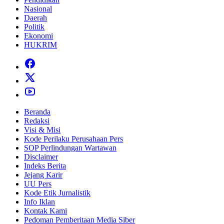
Nasional
Daerah
Politik
Ekonomi
HUKRIM
Beranda
Redaksi
Visi & Misi
Kode Perilaku Perusahaan Pers
SOP Perlindungan Wartawan
Disclaimer
Indeks Berita
Jejang Karir
UU Pers
Kode Etik Jurnalistik
Info Iklan
Kontak Kami
Pedoman Pemberitaan Media Siber