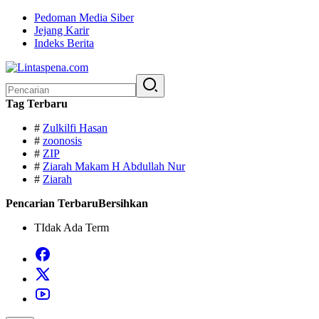
Langsung
Pedoman Media Siber
ke
Jejang Karir
konten
Indeks Berita
Pencarian
untuk:
Tag Terbaru
#
Zulkilfi Hasan
#
zoonosis
#
ZIP
#
Ziarah Makam H Abdullah Nur
#
Ziarah
Pencarian Terbaru
Bersihkan
TIdak Ada Term