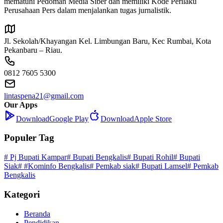
mematuhi Pedoman Media Siber dan memiliki Kode Perilaku
Perusahaan Pers dalam menjalankan tugas jurnalistik.
Jl. Sekolah/Khayangan Kel. Limbungan Baru, Kec Rumbai, Kota
Pekanbaru – Riau.
0812 7605 5300
lintaspena21@gmail.com
Our Apps
Download
Google Play
Download
Apple Store
Populer Tag
# Pj Bupati Kampar
# Bupati Bengkalis
# Bupati Rohil
# Bupati
Siak
# #Kominfo Bengkalis
# Pemkab siak
# Bupati Lamsel
# Pemkab
Bengkalis
Kategori
Beranda
Pendidikan