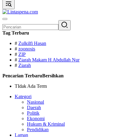
Pencarian
untuk:
Tag Terbaru
#
Zulkilfi Hasan
#
zoonosis
#
ZIP
#
Ziarah Makam H Abdullah Nur
#
Ziarah
Pencarian Terbaru
Bersihkan
TIdak Ada Term
Kategori
Nasional
Daerah
Politik
Ekonomi
Hukum & Kriminal
Pendidikan
Laman