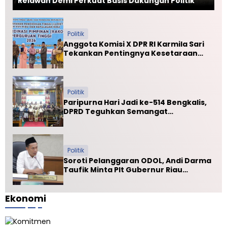
Relawan Demi Perkuat Basis Dukungan Politik
Politik
Anggota Komisi X DPR RI Karmila Sari
Tekankan Pentingnya Kesetaraan
Mutu PTN dan PTS
Politik
Paripurna Hari Jadi ke-514 Bengkalis,
DPRD Teguhkan Semangat
Membangun Negeri Junjungan
Politik
Soroti Pelanggaran ODOL, Andi Darma
Taufik Minta Plt Gubernur Riau
Selamatkan Jalan Kuala Cinaku
Ekonomi