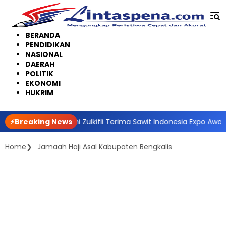
Langsung
ke
konten
BERANDA
PENDIDIKAN
NASIONAL
DAERAH
POLITIK
EKONOMI
HUKRIM
, Bupati Siak Afni Zulkifli Terima Sawit Indonesia Expo Award 20
⚡Breaking News
Home
Jamaah Haji Asal Kabupaten Bengkalis