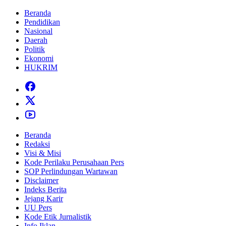
Beranda
Pendidikan
Nasional
Daerah
Politik
Ekonomi
HUKRIM
Beranda
Redaksi
Visi & Misi
Kode Perilaku Perusahaan Pers
SOP Perlindungan Wartawan
Disclaimer
Indeks Berita
Jejang Karir
UU Pers
Kode Etik Jurnalistik
Info Iklan