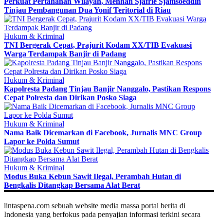
Perkuat Pertahanan Wilayah, Menhan Sjafrie Sjamsoeddin
Tinjau Pembangunan Dua Yonif Teritorial di Riau
Hukum & Kriminal
TNI Bergerak Cepat, Prajurit Kodam XX/TIB Evakuasi
Warga Terdampak Banjir di Padang
Hukum & Kriminal
Kapolresta Padang Tinjau Banjir Nanggalo, Pastikan Respons
Cepat Polresta dan Dirikan Posko Siaga
Hukum & Kriminal
Nama Baik Dicemarkan di Facebook, Jurnalis MNC Group
Lapor ke Polda Sumut
Hukum & Kriminal
Modus Buka Kebun Sawit Ilegal, Perambah Hutan di
Bengkalis Ditangkap Bersama Alat Berat
lintaspena.com sebuah website media massa portal berita di
Indonesia yang berfokus pada penyajian informasi terkini secara