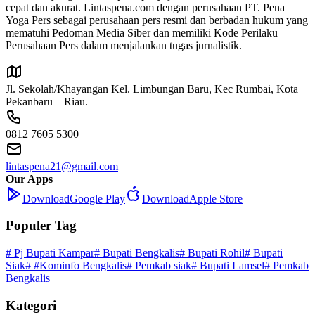
cepat dan akurat. Lintaspena.com dengan perusahaan PT. Pena
Yoga Pers sebagai perusahaan pers resmi dan berbadan hukum yang
mematuhi Pedoman Media Siber dan memiliki Kode Perilaku
Perusahaan Pers dalam menjalankan tugas jurnalistik.
Jl. Sekolah/Khayangan Kel. Limbungan Baru, Kec Rumbai, Kota
Pekanbaru – Riau.
0812 7605 5300
lintaspena21@gmail.com
Our Apps
Download
Google Play
Download
Apple Store
Populer Tag
# Pj Bupati Kampar
# Bupati Bengkalis
# Bupati Rohil
# Bupati
Siak
# #Kominfo Bengkalis
# Pemkab siak
# Bupati Lamsel
# Pemkab
Bengkalis
Kategori