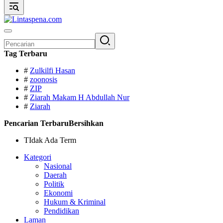
Pencarian
untuk:
Tag Terbaru
#
Zulkilfi Hasan
#
zoonosis
#
ZIP
#
Ziarah Makam H Abdullah Nur
#
Ziarah
Pencarian Terbaru
Bersihkan
TIdak Ada Term
Kategori
Nasional
Daerah
Politik
Ekonomi
Hukum & Kriminal
Pendidikan
Laman