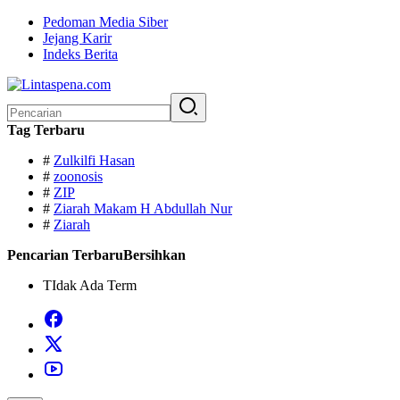
Langsung
Pedoman Media Siber
ke
Jejang Karir
konten
Indeks Berita
Pencarian
untuk:
Tag Terbaru
#
Zulkilfi Hasan
#
zoonosis
#
ZIP
#
Ziarah Makam H Abdullah Nur
#
Ziarah
Pencarian Terbaru
Bersihkan
TIdak Ada Term