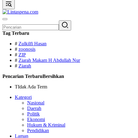
Pencarian
untuk:
Tag Terbaru
#
Zulkilfi Hasan
#
zoonosis
#
ZIP
#
Ziarah Makam H Abdullah Nur
#
Ziarah
Pencarian Terbaru
Bersihkan
TIdak Ada Term
Kategori
Nasional
Daerah
Politik
Ekonomi
Hukum & Kriminal
Pendidikan
Laman