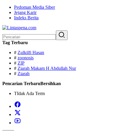
Langsung
Pedoman Media Siber
ke
Jejang Karir
konten
Indeks Berita
Pencarian
untuk:
Tag Terbaru
#
Zulkilfi Hasan
#
zoonosis
#
ZIP
#
Ziarah Makam H Abdullah Nur
#
Ziarah
Pencarian Terbaru
Bersihkan
TIdak Ada Term