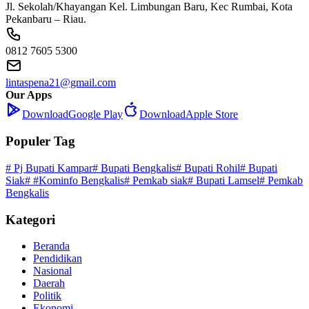
Jl. Sekolah/Khayangan Kel. Limbungan Baru, Kec Rumbai, Kota
Pekanbaru – Riau.
0812 7605 5300
lintaspena21@gmail.com
Our Apps
Download
Google Play
Download
Apple Store
Populer Tag
# Pj Bupati Kampar
# Bupati Bengkalis
# Bupati Rohil
# Bupati
Siak
# #Kominfo Bengkalis
# Pemkab siak
# Bupati Lamsel
# Pemkab
Bengkalis
Kategori
Beranda
Pendidikan
Nasional
Daerah
Politik
Ekonomi