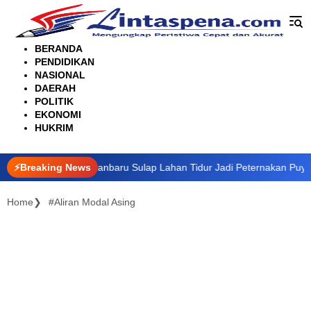
Langsung
ke
konten
BERANDA
PENDIDIKAN
NASIONAL
DAERAH
POLITIK
EKONOMI
HUKRIM
angan, RT di Pekanbaru Sulap Lahan Tidur Jadi Peternakan Puyuh Prod
⚡Breaking News
Home
#Aliran Modal Asing