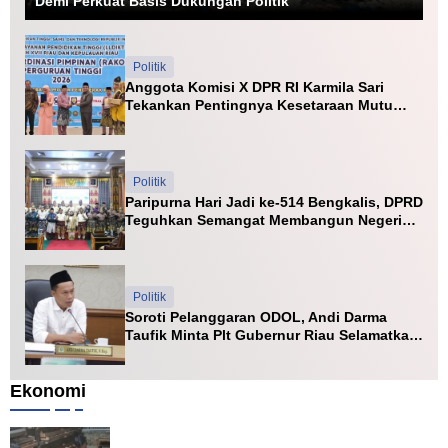
Demi Perkuat Basis Dukungan Politik
Politik
Anggota Komisi X DPR RI Karmila Sari
Tekankan Pentingnya Kesetaraan Mutu
PTN dan PTS
Politik
Paripurna Hari Jadi ke-514 Bengkalis, DPRD
Teguhkan Semangat Membangun Negeri
Junjungan
Politik
Soroti Pelanggaran ODOL, Andi Darma
Taufik Minta Plt Gubernur Riau Selamatkan
Jalan Kuala Cinaku
Ekonomi