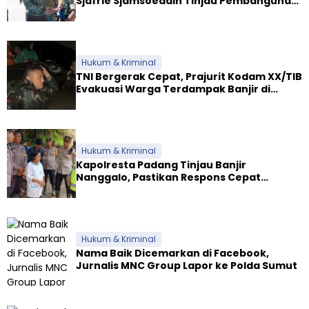
Sjafrie Sjamsoeddin Tinjau Pembangunan
Dua Yonif Teritorial di Riau
Hukum & Kriminal
TNI Bergerak Cepat, Prajurit Kodam XX/TIB
Evakuasi Warga Terdampak Banjir di
Padang
Hukum & Kriminal
Kapolresta Padang Tinjau Banjir
Nanggalo, Pastikan Respons Cepat
Polresta dan Dirikan Posko Siaga
Hukum & Kriminal
Nama Baik Dicemarkan di Facebook,
Jurnalis MNC Group Lapor ke Polda Sumut