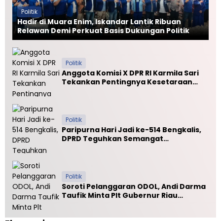
Politik
Hadir di Muara Enim, Iskandar Lantik Ribuan
Relawan Demi Perkuat Basis Dukungan Politik
Politik
Anggota Komisi X DPR RI Karmila Sari
Tekankan Pentingnya Kesetaraan
Mutu PTN dan PTS
Politik
Paripurna Hari Jadi ke-514 Bengkalis,
DPRD Teguhkan Semangat
Membangun Negeri Junjungan
Politik
Soroti Pelanggaran ODOL, Andi Darma
Taufik Minta Plt Gubernur Riau
Selamatkan Jalan Kuala Cinaku