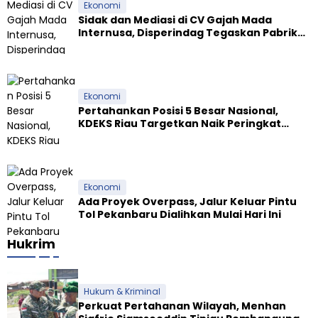
Ekonomi
Sidak dan Mediasi di CV Gajah Mada
Internusa, Disperindag Tegaskan Pabrik
Tapioka Wajib Patuhi Pergub
Ekonomi
Pertahankan Posisi 5 Besar Nasional,
KDEKS Riau Targetkan Naik Peringkat
Ekosistem Syariah
Ekonomi
Ada Proyek Overpass, Jalur Keluar Pintu
Tol Pekanbaru Dialihkan Mulai Hari Ini
Hukrim
Hukum & Kriminal
Perkuat Pertahanan Wilayah, Menhan