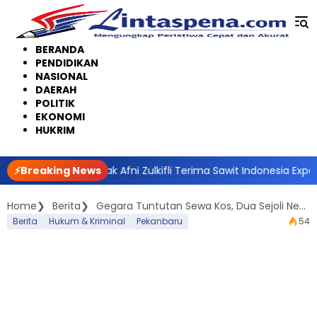
Langsung
ke
konten
BERANDA
PENDIDIKAN
NASIONAL
DAERAH
POLITIK
EKONOMI
HUKRIM
, Bupati Siak Afni Zulkifli Terima Sawit Indonesia Expo Award 20
⚡Breaking News
Home
Berita
Gegara Tuntutan Sewa Kos, Dua Sejoli Nekat Larikan Motor Teman
Berita
Hukum & Kriminal
Pekanbaru
54