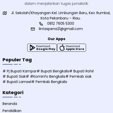
dalam menjalankan tugas jurnalistik.
Jl. Sekolah/Khayangan Kel. Limbungan Baru, Kec Rumbai,
Kota Pekanbaru – Riau.
0812 7605 5300
lintaspena21@gmail.com
Our Apps
Download
Download
Google Play
Apple Store
Populer Tag
# Pj Bupati Kampar
# Bupati Bengkalis
# Bupati Rohil
# Bupati Siak
# #Kominfo Bengkalis
# Pemkab siak
# Bupati Lamsel
# Pemkab Bengkalis
Kategori
Beranda
Pendidikan